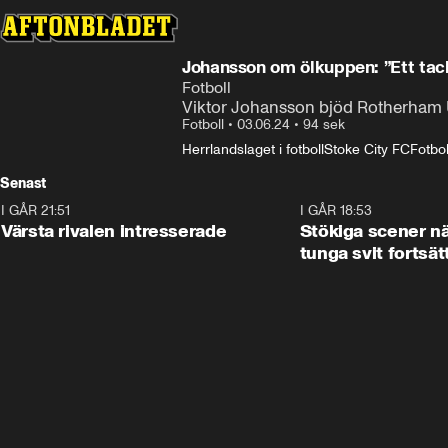
Johansson om ölkuppen: ”Ett tack 
Fotboll
Viktor Johansson bjöd Rotherham Un
Fotboll
•
03.06.24
•
94 sek
Herrlandslaget i fotboll
Stoke City FC
Fotbol
Senast
I GÅR 21:51
0:31
I GÅR 18:53
Värsta rivalen intresserade
Stökiga scener nä
tunga svit fortsät