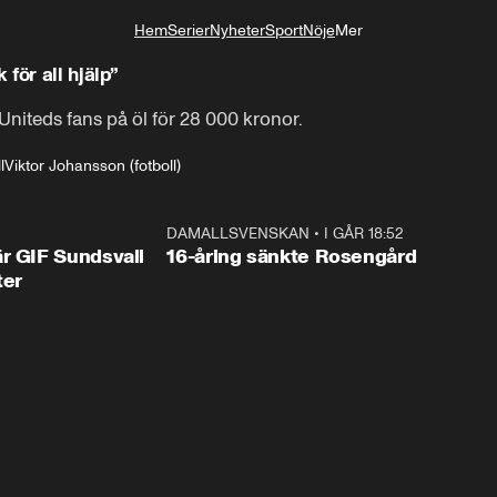
Hem
Serier
Nyheter
Sport
Nöje
Mer
Livsstil
för all hjälp”
iteds fans på öl för 28 000 kronor.
l
Viktor Johansson (fotboll)
1:44
DAMALLSVENSKAN
•
I GÅR 18:52
0:4
r GIF Sundsvall
16-åring sänkte Rosengård
ter