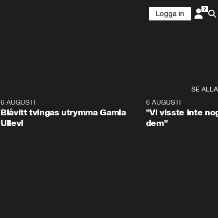
Logga in
SE ALLA
7
6 AUGUSTI
0:29
6 AUGUSTI
Blåvitt tvingas utrymma Gamla
”Vi visste inte n
Ullevi
dem”