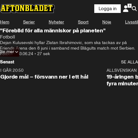
Logga in
Hem
Serier
Nyheter
Sport
Nöje
Livsstil
”Förebild för alla människor på planeten”
Fotboll
Dejan Kulusevski hyllar Zlatan Ibrahimovic, som ska tackas av på 
Friends Arena den 8 juni i samband med Blågults match mot Serbien.
Se mer
Fotboll
•
03.06.24
•
27 sek
Senast
SE ALLA
I GÅR 20:50
0:31
ALLSVENSKAN
Gjorde mål – försvann ner i ett hål
19-åringen b
fyra minute