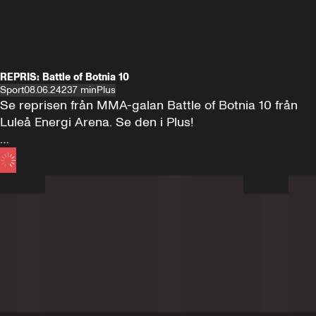
REPRIS: Battle of Botnia 10
Sport
08.06.24
237 min
Plus
Se reprisen från MMA-galan Battle of Botnia 10 från 
Luleå Energi Arena. Se den i Plus!

Huvudkort: 

Erik Wahrolen vs. Fredrik Ljunglund

Raymond Johansson vs. Saba Sozashvili

Robin Enontekiö vs. Brayan Aspegren

Nina Back vs. Adelasia Chilleri

Mattias Henriksson vs. Daniel Karlsson

Fernando "El Toro" Flores vs. Edward Walls