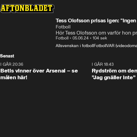
Tess Olofsson prisas igen: "Ingen 
Fotboll
Hör Tess Olofsson om varför hon pri
Fotboll
•
05.06.24
•
104 sek
Allsvenskan i fotboll
Fotboll
VAR (videodoma
Senast
I GÅR 20:36
1:30
I GÅR 18:43
Betis vinner över Arsenal – se
Rydström om den 
målen här!
”Jag gnäller inte”