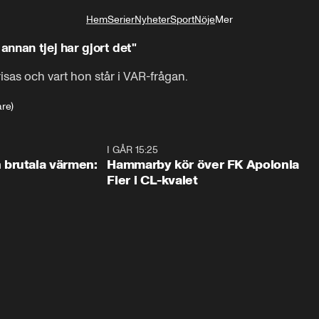
Hem
Serier
Nyheter
Sport
Nöje
Mer
Livsstil
annan tjej har gjort det"
sas och vart hon står i VAR-frågan.
re)
0:46
I GÅR 15:25
1:3
brutala värmen:
Hammarby kör över FK Apolonia
Fier i CL-kvalet