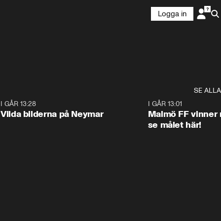
Logga in
SE ALLA
1
I GÅR 13:28
0:22
I GÅR 13:01
Vilda bilderna på Neymar
Malmö FF vinner 
se målet här!