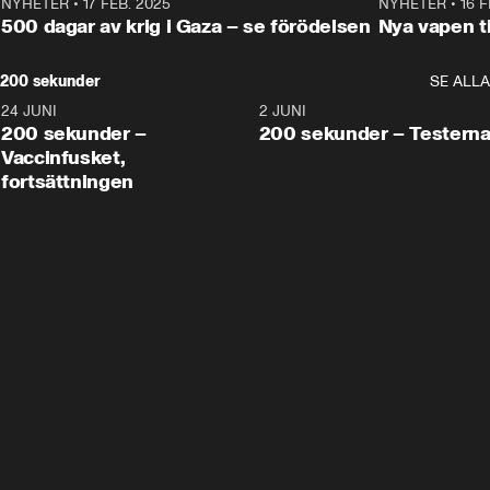
NYHETER
•
17 FEB. 2025
0:45
NYHETER
•
16 F
500 dagar av krig i Gaza – se förödelsen
Nya vapen ti
200 sekunder
SE ALLA
24 JUNI
5:00
2 JUNI
200 sekunder –
200 sekunder – Testern
Vaccinfusket,
fortsättningen