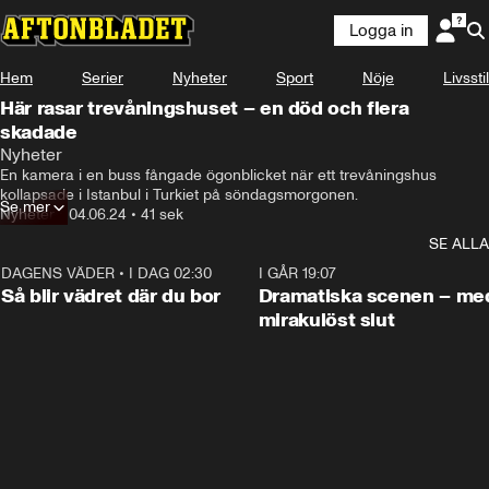
Logga in
Hem
Serier
Nyheter
Sport
Nöje
Livsstil
Här rasar trevåningshuset – en död och flera
skadade
Nyheter
En kamera i en buss fångade ögonblicket när ett trevåningshus 
kollapsade i Istanbul i Turkiet på söndagsmorgonen.
Se mer
Nyheter
•
04.06.24
•
41 sek
SE ALLA
DAGENS VÄDER
•
I DAG 02:30
1:06
I GÅR 19:07
Så blir vädret där du bor
Dramatiska scenen – me
mirakulöst slut