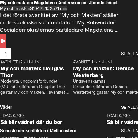
My och makten: Magdalena Andersson om Jimmie-hånet
My och makten
S1 E1
23.10.25
21 min
I det första avsnittet av ”My och Makten” ställer 
inrikespolitiska kommentatorn My Rohwedder 
Socialdemokraternas partiledare Magdalena 
Andersson till svars.
1
SE ALLA
AVSNITT 12
•
11 JUNI
26:27
AVSNITT 11
•
4 JUNI
2
My och makten: Douglas
My och makten: Denice
Thor
Westerberg
Moderata ungdomsförbundet 
Ungsvenskarnas 
(MUF:s) ordförande Douglas Thor 
förbundsordförande Denice 
gästar My och makten. I avsnittet 
Westerberg gästar My och makten.
diskuteras tonårsutvisningarna och 
avsnittet diskuteras migrationsfrå
hur Moderaterna ska locka väljare till 
och hur SD ska locka kvinnliga 
Väder
SE ALLA
valet i höst. 
väljare. 
I DAG 02:30
1:06
I GÅR 02:30
Så blir vädret där du bor
Så blir vädr
Senaste om konflikten i Mellanöstern
SE ALLA