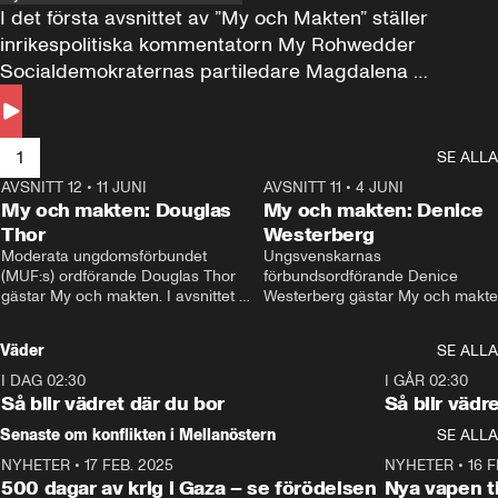
I det första avsnittet av ”My och Makten” ställer 
inrikespolitiska kommentatorn My Rohwedder 
Socialdemokraternas partiledare Magdalena 
Andersson till svars.
1
SE ALLA
AVSNITT 12
•
11 JUNI
26:27
AVSNITT 11
•
4 JUNI
2
My och makten: Douglas
My och makten: Denice
Thor
Westerberg
Moderata ungdomsförbundet 
Ungsvenskarnas 
(MUF:s) ordförande Douglas Thor 
förbundsordförande Denice 
gästar My och makten. I avsnittet 
Westerberg gästar My och makten.
diskuteras tonårsutvisningarna och 
avsnittet diskuteras migrationsfrå
hur Moderaterna ska locka väljare till 
och hur SD ska locka kvinnliga 
Väder
SE ALLA
valet i höst. 
väljare. 
I DAG 02:30
1:06
I GÅR 02:30
Så blir vädret där du bor
Så blir vädr
Senaste om konflikten i Mellanöstern
SE ALLA
NYHETER
•
17 FEB. 2025
0:45
NYHETER
•
16 F
500 dagar av krig i Gaza – se förödelsen
Nya vapen ti