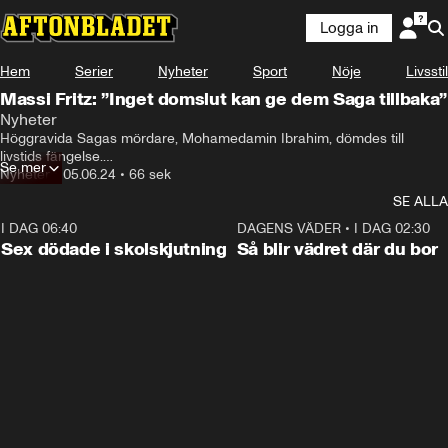
Logga in
Hem
Serier
Nyheter
Sport
Nöje
Livsstil
Massi Fritz: ”Inget domslut kan ge dem Saga tillbaka”
Nyheter
Höggravida Sagas mördare, Mohamedamin Ibrahim, dömdes till 
livstids fängelse.

Se mer
Nyheter
•
05.06.24
•
66 sek
Hör målsägarbiträdet Elisabeth Massi Fritz om domen.
SE ALLA
I DAG 06:40
0:47
DAGENS VÄDER
•
I DAG 02:30
Sex dödade i skolskjutning
Så blir vädret där du bor