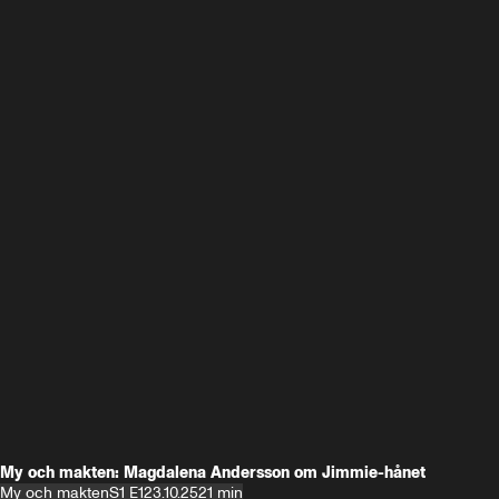
My och makten: Magdalena Andersson om Jimmie-hånet
My och makten
S1 E1
23.10.25
21 min