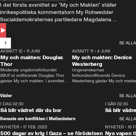
I det första avsnittet av ”My och Makten” ställer 
inrikespolitiska kommentatorn My Rohwedder 
Socialdemokraternas partiledare Magdalena 
Andersson till svars.
1
SE ALLA
AVSNITT 12
•
11 JUNI
26:27
AVSNITT 11
•
4 JUNI
2
My och makten: Douglas
My och makten: Denice
Thor
Westerberg
Moderata ungdomsförbundet 
Ungsvenskarnas 
(MUF:s) ordförande Douglas Thor 
förbundsordförande Denice 
gästar My och makten. I avsnittet 
Westerberg gästar My och makten.
diskuteras tonårsutvisningarna och 
avsnittet diskuteras migrationsfrå
hur Moderaterna ska locka väljare till 
och hur SD ska locka kvinnliga 
Väder
SE ALLA
valet i höst. 
väljare. 
I DAG 02:30
1:06
I GÅR 02:30
Så blir vädret där du bor
Så blir vädr
Senaste om konflikten i Mellanöstern
SE ALLA
NYHETER
•
17 FEB. 2025
0:45
NYHETER
•
16 F
500 dagar av krig i Gaza – se förödelsen
Nya vapen ti