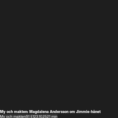
My och makten: Magdalena Andersson om Jimmie-hånet
My och makten
S1 E1
23.10.25
21 min