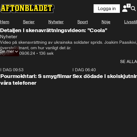
Logga in
Hem
Serier
Nyheter
Sport
Nöje
Livsstil
Detaljen i skenavrättningsvideon: ”Coola”
Nyheter
Ett videoklipp har fått stor spridning i sociala medier.
Video på skenavrättning av ukrainska soldater sprids. Joakim Paasikivi, 
överstelöjtnant, om hur vanligt det är.
Se mer
Nyheter
•
09.06.24
•
136 sek
SE ALLA
I DAG 09:53
1:36
I DAG 06:40
Pourmokhtari: S smygfilmar
Sex dödade i skolskjutni
våra telefoner