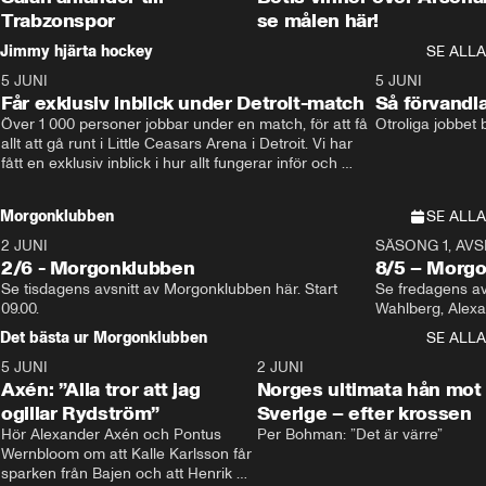
Trabzonspor
se målen här!
Jimmy hjärta hockey
SE ALLA
5 JUNI
11:14
5 JUNI
Får exklusiv inblick under Detroit-match
Så förvandl
Över 1 000 personer jobbar under en match, för att få 
Otroliga jobbet
allt att gå runt i Little Ceasars Arena i Detroit. Vi har 
fått en exklusiv inblick i hur allt fungerar inför och 
under match i världens bästa hockeyliga
Morgonklubben
SE ALLA
2 JUNI
SÄSONG 1, AVSN
2/6 - Morgonklubben
8/5 – Morg
Se tisdagens avsnitt av Morgonklubben här. Start 
Se fredagens av
09.00. 
Det bästa ur Morgonklubben
SE ALLA
5 JUNI
0:44
2 JUNI
Axén: ”Alla tror att jag
Norges ultimata hån mot
ogillar Rydström”
Sverige – efter krossen
Hör Alexander Axén och Pontus 
Per Bohman: ”Det är värre”
Wernbloom om att Kalle Karlsson får 
sparken från Bajen och att Henrik 