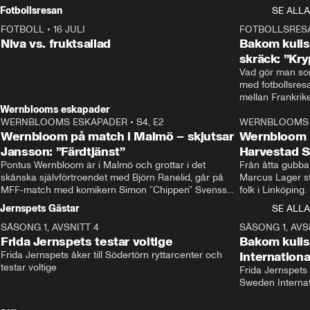
Rydström tar över
Fotbollsresan
SE ALLA
FOTBOLL
•
16 JULI
0:44
FOTBOLLSRES
Niva vs. fruktsallad
Bakom kulis
skräck: ”Kry
Vad gör man som
med fotbollsres
Wernblooms eskapader
WERNBLOOMS ESKAPADER
•
S4, E2
38:23
WERNBLOOMS 
Wernbloom på match i Malmö – skjutsar
Wernbloom 
Jansson: ”Färdtjänst”
Harvestad 
Pontus Wernbloom är i Malmö och grottar i det 
Från åtta gubbar 
skånska självförtroendet med Björn Ranelid, går på 
Marcus Lager sta
MFF-match med komikern Simon ”Chippen” Svensson 
folk i Linköping
och hjälper skadade stjärnbacken Pontus Jansson 
och Wernbloom kl
Jernspets Gästar
SE ALLA
hem. 
SÄSONG 1, AVSNITT 4
13:37
SÄSONG 1, AVS
Frida Jernspets testar voltige
Bakom kuli
Frida Jernspets åker till Södertörn ryttarcenter och 
Internation
testar voltige
Frida Jernspets 
Sweden Interna