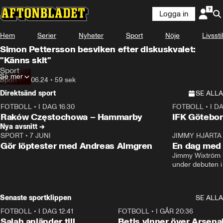
Logga in
Hem
Serier
Nyheter
Sport
Nöje
Livsstil
Simon Pettersson besviken efter diskuskvalet:
"Känns skit"
Sport
Se mer
Sport
•
07.06.24
•
59 sek
Direktsänd sport
SE ALLA
FOTBOLL
•
I DAG 16:30
FOTBOLL
•
I D
Plus
Plus
Raków Częstochowa – Hammarby
IFK Götebor
Nya avsnitt →
SPORT
•
7 JUNI
16:36
JIMMY HJÄRTA
Gör löptester med Andreas Almgren
En dag med 
Jimmy Wixtröm 
under debuten i
Senaste sportklippen
SE ALLA
FOTBOLL
•
I DAG 12:41
0:42
FOTBOLL
•
I GÅR 20:36
Salah anländer till
Betis vinner över Arsena