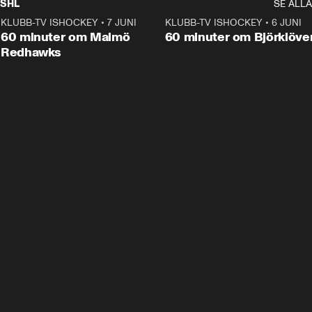
SHL
SE ALLA
KLUBB-TV ISHOCKEY
•
7 JUNI
1:02:53
KLUBB-TV ISHOCKEY
•
6 JUNI
1:0
Plus
60 minuter om Malmö
60 minuter om Björklöve
Redhawks