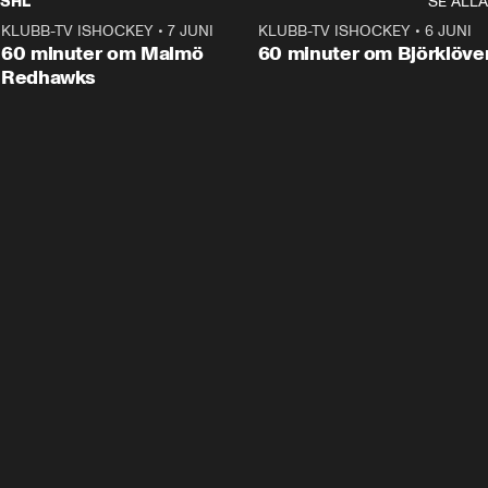
SHL
SE ALLA
KLUBB-TV ISHOCKEY
•
7 JUNI
1:02:53
KLUBB-TV ISHOCKEY
•
6 JUNI
1:0
Plus
60 minuter om Malmö
60 minuter om Björklöve
Redhawks