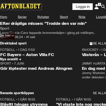
Logga in
Hem
Serier
Nyheter
Sport
Nöje
Livsstil
Efter dråpliga missen: ”Trodde den var min”
Sport
Laura García-Caro tappade bronsmedaljen i gång på mållinjen,.
Se mer
Sport
•
07.06.24
•
41 sek
Direktsänd sport
SE ALLA
FOTBOLL
•
I DAG 11:50
ISHOCKEY
•
I 
Plus
Plus
FC Bayern – Aston Villa FC
Västerås – 
Nya avsnitt →
SPORT
•
7 JUNI
16:36
JIMMY HJÄRTA
Gör löptester med Andreas Almgren
En dag med 
Jimmy Wixtröm 
under debuten i
Senaste sportklippen
SE ALLA
FOTBOLL
•
I GÅR 19:55
0:29
FOTBOLL
•
I GÅR 19:55
Blåvitt tvingas utrymma
”Vi visste inte nog mycke