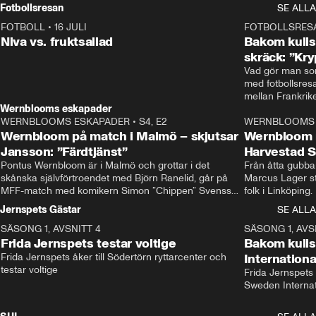
Rydström tar över
Fotbollsresan
SE ALLA
FOTBOLL
•
16 JULI
0:44
FOTBOLLSRES
Niva vs. fruktsallad
Bakom kulis
skräck: ”Kry
Vad gör man som
med fotbollsres
Wernblooms eskapader
WERNBLOOMS ESKAPADER
•
S4, E2
38:23
WERNBLOOMS 
Wernbloom på match i Malmö – skjutsar
Wernbloom 
Jansson: ”Färdtjänst”
Harvestad 
Pontus Wernbloom är i Malmö och grottar i det 
Från åtta gubbar 
skånska självförtroendet med Björn Ranelid, går på 
Marcus Lager sta
MFF-match med komikern Simon ”Chippen” Svensson 
folk i Linköping
och hjälper skadade stjärnbacken Pontus Jansson 
och Wernbloom kl
Jernspets Gästar
SE ALLA
hem. 
SÄSONG 1, AVSNITT 4
13:37
SÄSONG 1, AVS
Frida Jernspets testar voltige
Bakom kuli
Frida Jernspets åker till Södertörn ryttarcenter och 
Internation
testar voltige
Frida Jernspets 
Sweden Interna