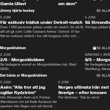
Gamla Ullevi
om dem”
Jimmy hjärta hockey
SE ALLA
5 JUNI
11:14
5 JUNI
Får exklusiv inblick under Detroit-match
Så förvandl
Över 1 000 personer jobbar under en match, för att få 
Otroliga jobbet
allt att gå runt i Little Ceasars Arena i Detroit. Vi har 
fått en exklusiv inblick i hur allt fungerar inför och 
under match i världens bästa hockeyliga
Morgonklubben
SE ALLA
2 JUNI
SÄSONG 1, AVSN
2/6 - Morgonklubben
8/5 – Morg
Se tisdagens avsnitt av Morgonklubben här. Start 
Se fredagens av
09.00. 
Det bästa ur Morgonklubben
SE ALLA
5 JUNI
0:44
2 JUNI
Axén: ”Alla tror att jag
Norges ultimata hån mot
ogillar Rydström”
Sverige – efter krossen
Hör Alexander Axén och Pontus 
Per Bohman: ”Det är värre”
Wernbloom om att Kalle Karlsson får 
sparken från Bajen och att Henrik 