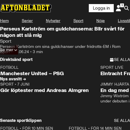
Logga in
Hem
Serier
Nyheter
Sport
Nöje
Livsstil
Perseus Karlström om guldchanserna: Blir svårt för
någon att slå mig
Sport
Perseus Karlström om sina guldchanser under friidrotts-EM i Rom
Se mer
Sport
•
08.06.24
•
3 min
Direktsänd sport
SE ALLA
FOTBOLL
SPORT LIVE
LIVE
Plus
Plus
Manchester United – PSG
Eintracht F
Nya avsnitt →
SPORT
•
7 JUNI
16:36
JIMMY HJÄRTA
Gör löptester med Andreas Almgren
En dag med 
Jimmy Wixtröm 
under debuten i
Senaste sportklippen
SE ALLA
FOTBOLL
•
FÖR 10 MIN SEN
1:22
FOTBOLL
•
FÖR 14 MIN SEN