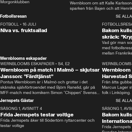
Morgonklubben
Wernbloom om att Kalle Karlsson 
sparken från Bajen och att Henrik
Rydström tar över
Fotbollsresan
SE ALLA
FOTBOLL
•
16 JULI
0:44
FOTBOLLSRES
Niva vs. fruktsallad
Bakom kulis
skräck: ”Kry
Vad gör man som
med fotbollsres
Wernblooms eskapader
WERNBLOOMS ESKAPADER
•
S4, E2
38:23
WERNBLOOMS 
Wernbloom på match i Malmö – skjutsar
Wernbloom 
Jansson: ”Färdtjänst”
Harvestad 
Pontus Wernbloom är i Malmö och grottar i det 
Från åtta gubbar 
skånska självförtroendet med Björn Ranelid, går på 
Marcus Lager sta
MFF-match med komikern Simon ”Chippen” Svensson 
folk i Linköping
och hjälper skadade stjärnbacken Pontus Jansson 
och Wernbloom kl
Jernspets Gästar
SE ALLA
hem. 
SÄSONG 1, AVSNITT 4
13:37
SÄSONG 1, AVS
Frida Jernspets testar voltige
Bakom kuli
Frida Jernspets åker till Södertörn ryttarcenter och 
Internation
testar voltige
Frida Jernspets 