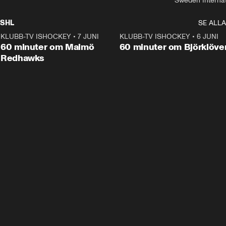
Sweden Interna
SHL
SE ALLA
KLUBB-TV ISHOCKEY
•
7 JUNI
1:02:53
KLUBB-TV ISHOCKEY
•
6 JUNI
1:0
Plus
60 minuter om Malmö
60 minuter om Björklöve
Redhawks