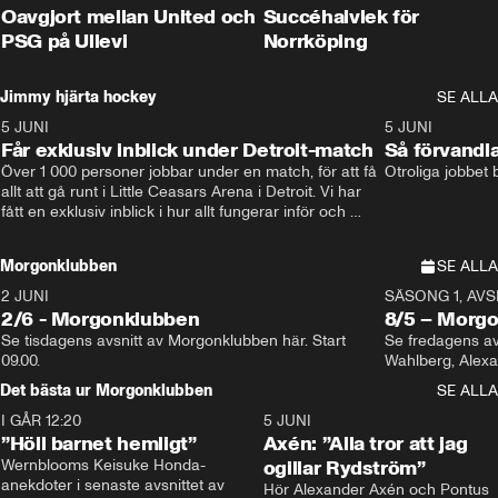
Oavgjort mellan United och
Succéhalvlek för
PSG på Ullevi
Norrköping
Jimmy hjärta hockey
SE ALLA
5 JUNI
11:14
5 JUNI
Får exklusiv inblick under Detroit-match
Så förvandl
Över 1 000 personer jobbar under en match, för att få 
Otroliga jobbet
allt att gå runt i Little Ceasars Arena i Detroit. Vi har 
fått en exklusiv inblick i hur allt fungerar inför och 
under match i världens bästa hockeyliga
Morgonklubben
SE ALLA
2 JUNI
SÄSONG 1, AVSN
2/6 - Morgonklubben
8/5 – Morg
Se tisdagens avsnitt av Morgonklubben här. Start 
Se fredagens av
09.00. 
Det bästa ur Morgonklubben
SE ALLA
I GÅR 12:20
1:14
5 JUNI
”Höll barnet hemligt”
Axén: ”Alla tror att jag
Wernblooms Keisuke Honda-
ogillar Rydström”
anekdoter i senaste avsnittet av 
Hör Alexander Axén och Pontus 