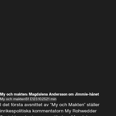
My och makten: Magdalena Andersson om Jimmie-hånet
My och makten
S1 E1
23.10.25
21 min
I det första avsnittet av ”My och Makten” ställer 
inrikespolitiska kommentatorn My Rohwedder 