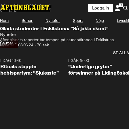
Logga in
Hem
Serier
Nyheter
Sport
Nöje
Livsstil
Glada studenter i Eskilstuna: ”Så jäkla skönt”
Nyheter
Aftonbladets reporter tar tempen på studentfirande i Eskilstuna.
Se mer
Nyheter
•
08.06.24
•
76 sek
SE ALLA
I DAG 10:40
1:01
I GÅR 15:00
Rituals släppte
”Underliga grytor"
bebisparfym: ”Sjukaste”
försvinner på Lidingösko