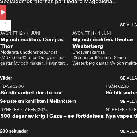
Socialdemokraternas partiledare Magdalena 
Andersson till svars.
1
SE ALLA
AVSNITT 12
•
11 JUNI
26:27
AVSNITT 11
•
4 JUNI
2
My och makten: Douglas
My och makten: Denice
Thor
Westerberg
Moderata ungdomsförbundet 
Ungsvenskarnas 
(MUF:s) ordförande Douglas Thor 
förbundsordförande Denice 
gästar My och makten. I avsnittet 
Westerberg gästar My och makten.
diskuteras tonårsutvisningarna och 
avsnittet diskuteras migrationsfrå
hur Moderaterna ska locka väljare till 
och hur SD ska locka kvinnliga 
Väder
SE ALLA
valet i höst. 
väljare. 
I DAG 02:30
1:06
I GÅR 02:30
Så blir vädret där du bor
Så blir vädr
Senaste om konflikten i Mellanöstern
SE ALLA
NYHETER
•
17 FEB. 2025
0:45
NYHETER
•
16 F
500 dagar av krig i Gaza – se förödelsen
Nya vapen ti
200 sekunder
SE ALLA