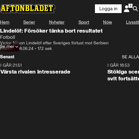
Logga in
Hem
Serier
Nyheter
Sport
Nöje
Livsstil
Lindelöf: Försöker tänka bort resultatet
Fotboll
Victor Nilson Lindelöf efter Sveriges förlust mot Serbien
Se mer
Fotboll
•
08.06.24
•
172 sek
Senast
SE ALLA
I GÅR 21:51
0:31
I GÅR 18:53
Värsta rivalen intresserade
Stökiga sce
svit fortsätt