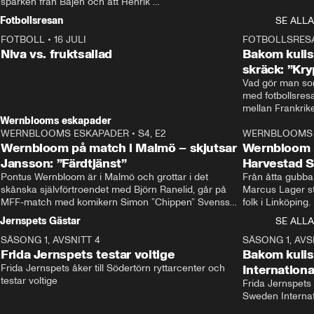
sparken från Bajen och att Henrik 
Rydström tar över
Fotbollsresan
SE ALLA
FOTBOLL
•
16 JULI
0:44
FOTBOLLSRES
Niva vs. fruktsallad
Bakom kulis
skräck: ”Kry
Vad gör man som
med fotbollsres
Wernblooms eskapader
WERNBLOOMS ESKAPADER
•
S4, E2
38:23
WERNBLOOMS 
Wernbloom på match i Malmö – skjutsar
Wernbloom 
Jansson: ”Färdtjänst”
Harvestad 
Pontus Wernbloom är i Malmö och grottar i det 
Från åtta gubbar 
skånska självförtroendet med Björn Ranelid, går på 
Marcus Lager sta
MFF-match med komikern Simon ”Chippen” Svensson 
folk i Linköping
och hjälper skadade stjärnbacken Pontus Jansson 
och Wernbloom kl
Jernspets Gästar
SE ALLA
hem. 
SÄSONG 1, AVSNITT 4
13:37
SÄSONG 1, AVS
Frida Jernspets testar voltige
Bakom kuli
Frida Jernspets åker till Södertörn ryttarcenter och 
Internation
testar voltige
Frida Jernspets 
Sweden Interna