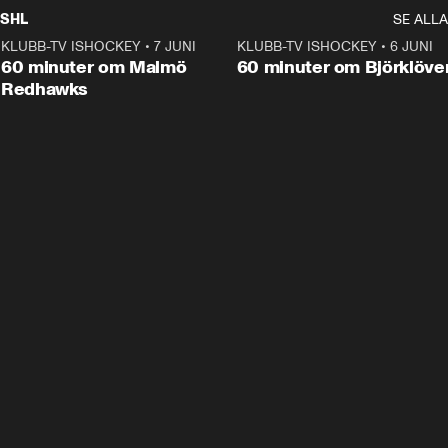
SHL
SE ALLA
KLUBB-TV ISHOCKEY
•
7 JUNI
1:02:53
KLUBB-TV ISHOCKEY
•
6 JUNI
1:0
Plus
60 minuter om Malmö
60 minuter om Björklöve
Redhawks