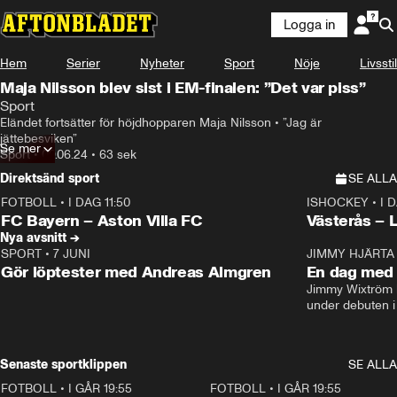
Logga in
Hem
Serier
Nyheter
Sport
Nöje
Livsstil
Maja Nilsson blev sist i EM-finalen: ”Det var piss”
Sport
Eländet fortsätter för höjdhopparen Maja Nilsson • ”Jag är 
jättebesviken”
Se mer
Sport
•
09.06.24
•
63 sek
Direktsänd sport
SE ALLA
FOTBOLL
•
I DAG 11:50
ISHOCKEY
•
I 
Plus
Plus
FC Bayern – Aston Villa FC
Västerås – 
Nya avsnitt →
SPORT
•
7 JUNI
16:36
JIMMY HJÄRTA
Gör löptester med Andreas Almgren
En dag med 
Jimmy Wixtröm 
under debuten i
Senaste sportklippen
SE ALLA
FOTBOLL
•
I GÅR 19:55
0:29
FOTBOLL
•
I GÅR 19:55