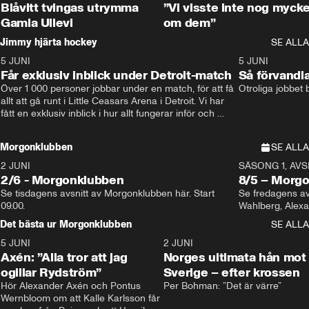
Blåvitt tvingas utrymma
”Vi visste inte nog mycke
Gamla Ullevi
om dem”
Jimmy hjärta hockey
SE ALLA
5 JUNI
11:14
5 JUNI
Får exklusiv inblick under Detroit-match
Så förvandl
Över 1 000 personer jobbar under en match, för att få 
Otroliga jobbet
allt att gå runt i Little Ceasars Arena i Detroit. Vi har 
fått en exklusiv inblick i hur allt fungerar inför och 
under match i världens bästa hockeyliga
Morgonklubben
SE ALLA
2 JUNI
SÄSONG 1, AVSN
2/6 - Morgonklubben
8/5 – Morg
Se tisdagens avsnitt av Morgonklubben här. Start 
Se fredagens av
09.00. 
Det bästa ur Morgonklubben
SE ALLA
5 JUNI
0:44
2 JUNI
Axén: ”Alla tror att jag
Norges ultimata hån mot
ogillar Rydström”
Sverige – efter krossen
Hör Alexander Axén och Pontus 
Per Bohman: ”Det är värre”
Wernbloom om att Kalle Karlsson får 