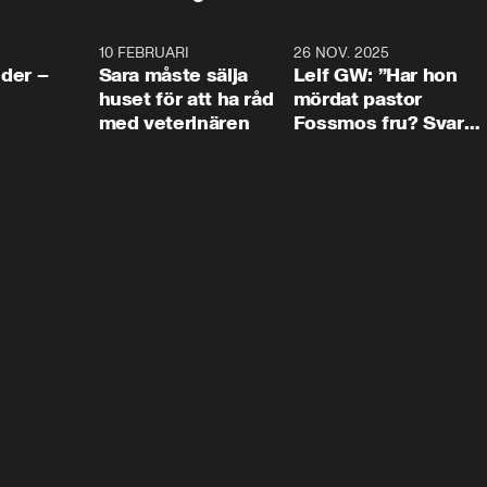
4:24
10 FEBRUARI
4:13
26 NOV. 2025
8:1
der –
Sara måste sälja
Leif GW: ”Har hon
huset för att ha råd
mördat pastor
med veterinären
Fossmos fru? Svar
nej.”