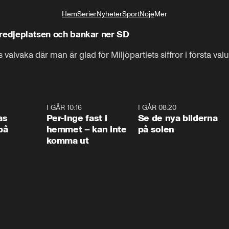
Hem
Serier
Nyheter
Sport
Nöje
Mer
Livsstil
r tredjeplatsen och bankar ner SD
 valvaka där man är glad för Miljöpartiets siffror i första v
0:45
I GÅR 10:16
1:26
I GÅR 08:20
0:3
as
Per-Inge fast i
Se de nya bilderna
på
hemmet – kan inte
på solen
komma ut