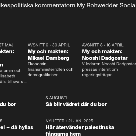
r inrikespolitiska kommentatorn My Rohwedder Soci
27 MAJ
3:51
AVSNITT 9
•
30 APRIL
24:00
AVSNITT 8
•
16 APRIL
25:1
kten:
My och makten:
My och makten:
Mikael Damberg
Nooshi Dadgostar
on
Ekonomin, 
V-ledaren Nooshi Dadgostar
finansministerrollen och 
pressas internt om 
onomin och 
demografikrisen. 
regeringsfrågan.

lisabeth 
Oppositionen ställs till svars 
I Aftonbladets 
ls till svars 
när Socialdemokraternas 
partiledarutfrågning ”My 
stern gästar 
Mikael Damberg gästar My 
och Makten” sätter hon ner 
My och Makten. 
och Makten. 
foten mot kritikerna:

1:06
5 AUGUSTI
1:0
– Vi ställer upp i val. Ska vi 
 du bor
Så blir vädret där du bor
vara med så sitter vi förstås 
25
1:22
NYHETER
•
21 JAN. 2025
0:5
ael – då hyllas
Här återvänder palestinska
fångarna hem