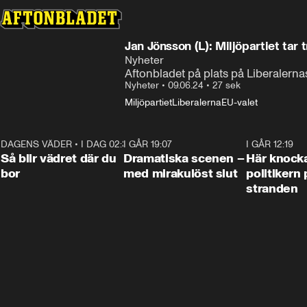
Jan Jönsson (L): Miljöpartiet ta
Nyheter
Aftonbladet på plats på Liberalernas
Nyheter
•
09.06.24
•
27 sek
Miljöpartiet
Liberalerna
EU-valet
DAGENS VÄDER
•
I DAG 02:30
1:06
I GÅR 19:07
0:42
I GÅR 12:19
Så blir vädret där du
Dramatiska scenen –
Här knock
bor
med mirakulöst slut
politikern 
stranden