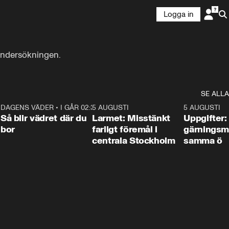
Logga in
alundersökningen.
SE ALLA
1
DAGENS VÄDER
•
I GÅR 02:30
1:06
5 AUGUSTI
0:35
5 AUGUSTI
Så blir vädret där du
Larmet: Misstänkt
Uppgifter:
bor
farligt föremål i
gärningsm
centrala Stockholm
samma ö