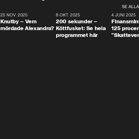
SE ALLA
3
25 NOV. 2025
31:05
8 OKT. 2025
4:29
4 JUNI 2025
Knutby – Vem
200 sekunder –
Finansmin
mördade Alexandra?
Köttfusket: Se hela
125 procent
programmet här
"Skattever
viktig uppg