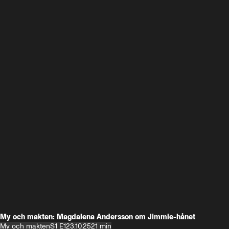
My och makten: Magdalena Andersson om Jimmie-hånet
My och makten
S1 E1
23.10.25
21 min