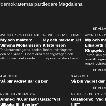
aldemokraternas partiledare Magdalena 
SE ALLA
7
AVSNITT 7
•
19 FEBRUARI
24:30
AVSNITT 6
•
12 FEBRUARI
27:30
AVSNITT 5
•
My och makten:
My och makten: Ulf
My och ma
Simona Mohamsson
Kristersson
Elisabeth
 
Tonårsutvisningarna, skolan 
Tonårsutvisningarna, 
Ringqvist
och och krisen i Liberalerna 
regeringsfrågan och 
Trump, den gr
står i fokus i det sjunde 
matpriserna står i fokus i 
omställningen
avsnittet av ”My och 
det sjätte avsnittet av ”My 
regeringsfråga
makten”. Se när 
och makten”. Se när 
centrum i det 
SE ALLA
Aftonbladets inrikespolitiska 
Aftonbladets inrikespolitiska 
avsnittet av ”
kommentator My 
kommentator My 
6
4 AUGUSTI
1:06
3 AUGUSTI
Makten”. Se nä
Rohwedder ställer 
Rohwedder ställer 
Så blir vädret där du bor
Så blir vädret där
Aftonbladets in
utbildnings- och 
statsminister Ulf Kristersson 
kommentator 
SE ALLA
integrationsminister Simona 
till svars.
Rohwedder stäl
Mohamsson till svars.
Centerpartiets
2
NYHETER
•
16 JAN. 2025
1:01
NYHETER
•
16 JAN. 20
Thand Ring till
Ahmed, 40, är fast i Gaza: ”Vill
Gazaborna: ”Vad s
tillbaka till Sverige”
till?”