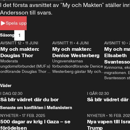
I det första avsnittet av ”My och Makten” ställe
Andersson till svars.
Spela upp
1
Säsong
AVSNITT 12
•
11 JUNI
26:27
AVSNITT 11
•
4 JUNI
23:40
AVSNITT 10
•
My och makten:
My och makten:
My och ma
Douglas Thor
Denice Westerberg
Elisabeth
Moderata 
Ungsvenskarnas 
Svantess
ungdomsförbundet (MUF:s) 
förbundsordförande Denice 
Kvinnorna, ek
ordförande Douglas Thor 
Westerberg gästar My och 
migrationen. E
gästar My och makten. I 
makten. I avsnittet 
Svantesson stäl
avsnittet diskuteras 
diskuteras migrationsfrågan 
när finansmini
Väder
tonårsutvisningarna och hur 
och hur SD ska locka 
Moderaterna ska locka 
kvinnliga väljare. 
I DAG 02:30
1:06
I GÅR 02:30
väljare till valet i höst. 
Så blir vädret där du bor
Så blir vädret där
Senaste om konflikten i Mellanöstern
NYHETER
•
17 FEB. 2025
0:45
NYHETER
•
16 FEB. 20
500 dagar av krig i Gaza – se
Nya vapen till Isr
förödelsen
Trump