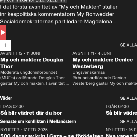
My och makten
S1 E1
23.10.25
21 min
I det första avsnittet av ”My och Makten” ställer 
inrikespolitiska kommentatorn My Rohwedder 
Socialdemokraternas partiledare Magdalena 
Andersson till svars.
1
SE ALLA
AVSNITT 12
•
11 JUNI
26:27
AVSNITT 11
•
4 JUNI
2
My och makten: Douglas
My och makten: Denice
Thor
Westerberg
Moderata ungdomsförbundet 
Ungsvenskarnas 
(MUF:s) ordförande Douglas Thor 
förbundsordförande Denice 
gästar My och makten. I avsnittet 
Westerberg gästar My och makten.
diskuteras tonårsutvisningarna och 
avsnittet diskuteras migrationsfrå
hur Moderaterna ska locka väljare till 
och hur SD ska locka kvinnliga 
Väder
SE ALLA
valet i höst. 
väljare. 
I DAG 02:30
1:06
I GÅR 02:30
Så blir vädret där du bor
Så blir vädr
Senaste om konflikten i Mellanöstern
SE ALLA
NYHETER
•
17 FEB. 2025
0:45
NYHETER
•
16 F
500 dagar av krig i Gaza – se förödelsen
Nya vapen ti