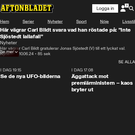
Logga in
Hem
Serier
Nyheter
Sport
Nöje
Livsstil
Här vägrar Carl Bildt svara vad han röstade på: ”Inte
Sjöstedt iallafall”
Nyheter
Här vägrar Carl Bildt gratulerar Jonas Sjöstedt (V) till ett lyckat val.
Se mer
Nyheter
•
10.06.24
•
85 sek
SE ALLA
I DAG 19:15
0:36
I DAG 17:08
Se de nya UFO-bilderna
Äggattack mot
premiärministern – kaos
bryter ut