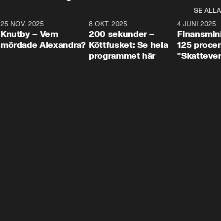
SE ALLA
3
25 NOV. 2025
31:05
8 OKT. 2025
4:29
4 JUNI 2025
Knutby – Vem
200 sekunder –
Finansmin
mördade Alexandra?
Köttfusket: Se hela
125 procent
programmet här
"Skattever
viktig uppg