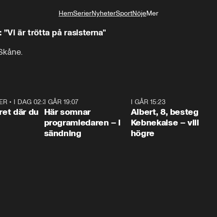
Hem
Serier
Nyheter
Sport
Nöje
Mer
Livsstil
”Vi är trötta på rasisterna"
Skåne.
ER
•
I DAG 02:30
1:06
I GÅR 19:07
0:45
I GÅR 15:23
0:5
ret där du
Här somnar
Albert, 8, besteg
programledaren – i
Kebnekaise – vill
sändning
högre