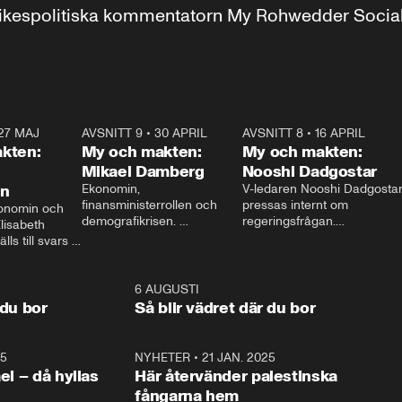
r inrikespolitiska kommentatorn My Rohwedder Soci
27 MAJ
3:51
AVSNITT 9
•
30 APRIL
24:00
AVSNITT 8
•
16 APRIL
25:1
kten:
My och makten:
My och makten:
Mikael Damberg
Nooshi Dadgostar
on
Ekonomin, 
V-ledaren Nooshi Dadgostar
finansministerrollen och 
pressas internt om 
onomin och 
demografikrisen. 
regeringsfrågan.

lisabeth 
Oppositionen ställs till svars 
I Aftonbladets 
ls till svars 
när Socialdemokraternas 
partiledarutfrågning ”My 
stern gästar 
Mikael Damberg gästar My 
och Makten” sätter hon ner 
My och Makten. 
och Makten. 
foten mot kritikerna:

1:06
6 AUGUSTI
1:0
– Vi ställer upp i val. Ska vi 
 du bor
Så blir vädret där du bor
vara med så sitter vi förstås 
25
1:22
NYHETER
•
21 JAN. 2025
0:5
ael – då hyllas
Här återvänder palestinska
fångarna hem