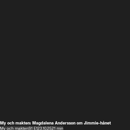
My och makten: Magdalena Andersson om Jimmie-hånet
My och makten
S1 E1
23.10.25
21 min