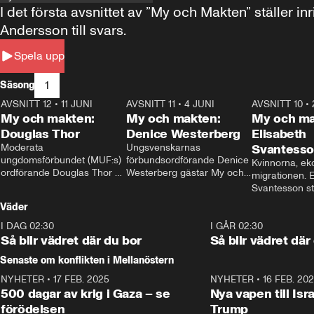
I det första avsnittet av ”My och Makten” ställe
Andersson till svars.
Spela upp
1
Säsong
AVSNITT 12
•
11 JUNI
26:27
AVSNITT 11
•
4 JUNI
23:40
AVSNITT 10
•
My och makten:
My och makten:
My och ma
Douglas Thor
Denice Westerberg
Elisabeth
Moderata 
Ungsvenskarnas 
Svantess
ungdomsförbundet (MUF:s) 
förbundsordförande Denice 
Kvinnorna, ek
ordförande Douglas Thor 
Westerberg gästar My och 
migrationen. E
gästar My och makten. I 
makten. I avsnittet 
Svantesson stäl
avsnittet diskuteras 
diskuteras migrationsfrågan 
när finansmini
Väder
tonårsutvisningarna och hur 
och hur SD ska locka 
Moderaterna ska locka 
kvinnliga väljare. 
I DAG 02:30
1:06
I GÅR 02:30
väljare till valet i höst. 
Så blir vädret där du bor
Så blir vädret där
Senaste om konflikten i Mellanöstern
NYHETER
•
17 FEB. 2025
0:45
NYHETER
•
16 FEB. 20
500 dagar av krig i Gaza – se
Nya vapen till Isr
förödelsen
Trump