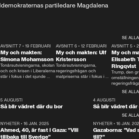
aldemokraternas partiledare Magdalena 
SE ALLA
7
AVSNITT 7
•
19 FEBRUARI
24:30
AVSNITT 6
•
12 FEBRUARI
27:30
AVSNITT 5
•
My och makten:
My och makten: Ulf
My och ma
Simona Mohamsson
Kristersson
Elisabeth
 
Tonårsutvisningarna, skolan 
Tonårsutvisningarna, 
Ringqvist
och och krisen i Liberalerna 
regeringsfrågan och 
Trump, den gr
står i fokus i det sjunde 
matpriserna står i fokus i 
omställningen
avsnittet av ”My och 
det sjätte avsnittet av ”My 
regeringsfråga
makten”. Se när 
och makten”. Se när 
centrum i det 
SE ALLA
Aftonbladets inrikespolitiska 
Aftonbladets inrikespolitiska 
avsnittet av ”
kommentator My 
kommentator My 
6
5 AUGUSTI
1:06
4 AUGUSTI
Makten”. Se nä
Rohwedder ställer 
Rohwedder ställer 
Så blir vädret där du bor
Så blir vädret där
Aftonbladets in
utbildnings- och 
statsminister Ulf Kristersson 
kommentator 
SE ALLA
integrationsminister Simona 
till svars.
Rohwedder stäl
Mohamsson till svars.
Centerpartiets
2
NYHETER
•
16 JAN. 2025
1:01
NYHETER
•
16 JAN. 20
Thand Ring till
Ahmed, 40, är fast i Gaza: ”Vill
Gazaborna: ”Vad s
tillbaka till Sverige”
till?”