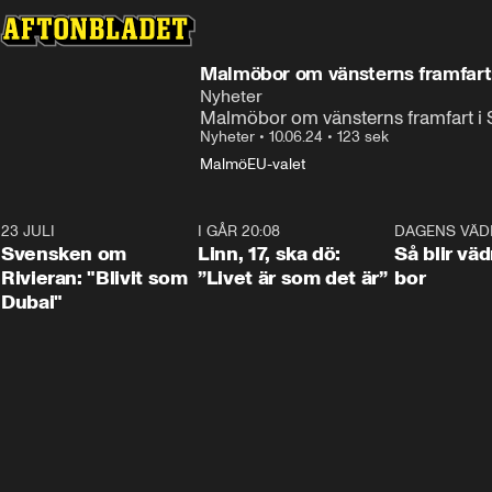
Malmöbor om vänsterns framfart: 
Nyheter
Malmöbor om vänsterns framfart i 
Nyheter
•
10.06.24
•
123 sek
Malmö
EU-valet
23 JULI
1:42
I GÅR 20:08
4:36
DAGENS VÄD
Svensken om
Linn, 17, ska dö:
Så blir väd
Rivieran: "Blivit som
”Livet är som det är”
bor
Dubai"