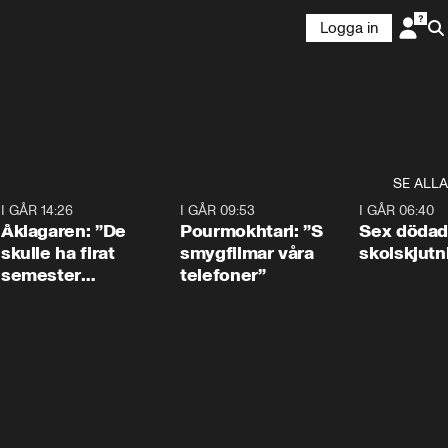
Logga in
SE ALLA
4
I GÅR 14:26
1:54
I GÅR 09:53
1:36
I GÅR 06:40
Åklagaren: ”De
Pourmokhtari: ”S
Sex dödad
skulle ha firat
smygfilmar våra
skolskjutn
semester
telefoner”
tillsammans”