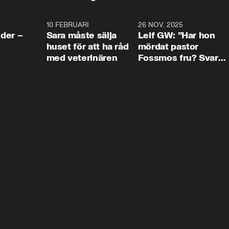
4:24
10 FEBRUARI
4:13
26 NOV. 2025
8:1
der –
Sara måste sälja
Leif GW: ”Har hon
huset för att ha råd
mördat pastor
med veterinären
Fossmos fru? Svar
nej.”