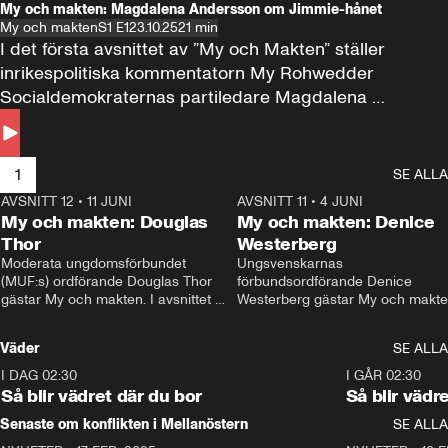
My och makten: Magdalena Andersson om Jimmie-hånet
My och makten
S1 E1
23.10.25
21 min
I det första avsnittet av ”My och Makten” ställer 
inrikespolitiska kommentatorn My Rohwedder 
Socialdemokraternas partiledare Magdalena 
Andersson till svars.
1
SE ALLA
AVSNITT 12
•
11 JUNI
26:27
AVSNITT 11
•
4 JUNI
2
My och makten: Douglas
My och makten: Denice
Thor
Westerberg
Moderata ungdomsförbundet 
Ungsvenskarnas 
(MUF:s) ordförande Douglas Thor 
förbundsordförande Denice 
gästar My och makten. I avsnittet 
Westerberg gästar My och makten.
diskuteras tonårsutvisningarna och 
avsnittet diskuteras migrationsfrå
hur Moderaterna ska locka väljare till 
och hur SD ska locka kvinnliga 
Väder
SE ALLA
valet i höst. 
väljare. 
I DAG 02:30
1:06
I GÅR 02:30
Så blir vädret där du bor
Så blir vädr
Senaste om konflikten i Mellanöstern
SE ALLA