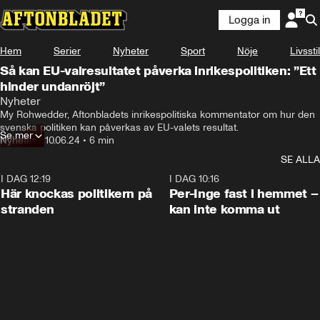
Logga in
Hem
Serier
Nyheter
Sport
Nöje
Livsstil
Så kan EU-valresultatet påverka inrikespolitiken: ”Ett
hinder undanröjt”
Nyheter
My Rohwedder, Aftonbladets inrikespolitiska kommentator om hur den 
svenska politiken kan påverkas av EU-valets resultat.
Se mer
Nyheter
•
10.06.24
•
6 min
SE ALLA
I DAG 12:19
0:45
I DAG 10:16
Här knockas politikern på
Per-Inge fast i hemmet –
stranden
kan inte komma ut