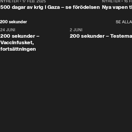
NYHETER
•
17 FEB. 2025
0:45
NYHETER
•
16 F
500 dagar av krig i Gaza – se förödelsen
Nya vapen ti
200 sekunder
SE ALLA
24 JUNI
5:00
2 JUNI
200 sekunder –
200 sekunder – Testern
Vaccinfusket,
fortsättningen