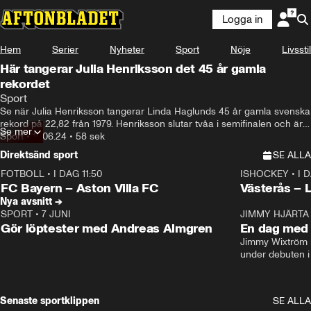
Logga in
Hem
Serier
Nyheter
Sport
Nöje
Livsstil
Här tangerar Julia Henriksson det 45 år gamla
rekordet
Sport
Se när Julia Henriksson tangerar Linda Haglunds 45 år gamla svenska 
rekord på 22,82 från 1979. Henriksson slutar tvåa i semifinalen och är 
Se mer
därmed klar för EM-final i 200 meter. Erik Erlandsson tar även 
Sport
•
10.06.24
•
58 sek
fjärdeplatsen i herrarnas 200 meter-final – se rysaren här.
Direktsänd sport
SE ALLA
FOTBOLL
•
I DAG 11:50
ISHOCKEY
•
I 
Plus
Plus
FC Bayern – Aston Villa FC
Västerås – 
Nya avsnitt →
SPORT
•
7 JUNI
16:36
JIMMY HJÄRTA
Gör löptester med Andreas Almgren
En dag med 
Jimmy Wixtröm 
under debuten i
Senaste sportklippen
SE ALLA