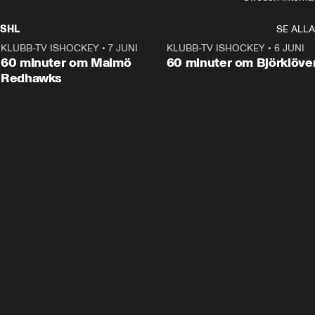
SHL
SE ALLA
KLUBB-TV ISHOCKEY
•
7 JUNI
1:02:53
KLUBB-TV ISHOCKEY
•
6 JUNI
1:0
Plus
60 minuter om Malmö
60 minuter om Björklöve
Redhawks