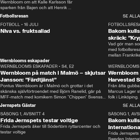
Wernbloom om att Kalle Karlsson får 
sparken från Bajen och att Henrik 
Rydström tar över
Fotbollsresan
SE ALLA
FOTBOLL
•
16 JULI
0:44
FOTBOLLSRES
Niva vs. fruktsallad
Bakom kulis
skräck: ”Kry
Vad gör man som
med fotbollsres
Wernblooms eskapader
WERNBLOOMS ESKAPADER
•
S4, E2
38:23
WERNBLOOMS 
Wernbloom på match i Malmö – skjutsar
Wernbloom 
Jansson: ”Färdtjänst”
Harvestad 
Pontus Wernbloom är i Malmö och grottar i det 
Från åtta gubbar 
skånska självförtroendet med Björn Ranelid, går på 
Marcus Lager sta
MFF-match med komikern Simon ”Chippen” Svensson 
folk i Linköping
och hjälper skadade stjärnbacken Pontus Jansson 
och Wernbloom kl
Jernspets Gästar
SE ALLA
hem. 
SÄSONG 1, AVSNITT 4
13:37
SÄSONG 1, AVS
Frida Jernspets testar voltige
Bakom kuli
Frida Jernspets åker till Södertörn ryttarcenter och 
Internation
testar voltige
Frida Jernspets 
Sweden Interna