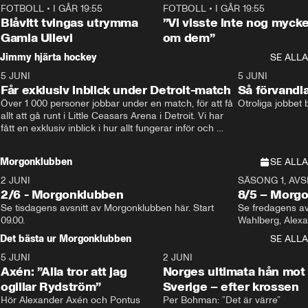
FOTBOLL
•
I GÅR 19:55
0:29
FOTBOLL
•
I GÅR 19:55
Blåvitt tvingas utrymma
”Vi visste inte nog mycke
Gamla Ullevi
om dem”
Jimmy hjärta hockey
SE ALLA
5 JUNI
11:14
5 JUNI
Får exklusiv inblick under Detroit-match
Så förvandl
Över 1 000 personer jobbar under en match, för att få 
Otroliga jobbet
allt att gå runt i Little Ceasars Arena i Detroit. Vi har 
fått en exklusiv inblick i hur allt fungerar inför och 
under match i världens bästa hockeyliga
Morgonklubben
SE ALLA
2 JUNI
SÄSONG 1, AVSN
2/6 - Morgonklubben
8/5 – Morg
Se tisdagens avsnitt av Morgonklubben här. Start 
Se fredagens av
09.00. 
Det bästa ur Morgonklubben
SE ALLA
5 JUNI
0:44
2 JUNI
Axén: ”Alla tror att jag
Norges ultimata hån mot
ogillar Rydström”
Sverige – efter krossen
Hör Alexander Axén och Pontus 
Per Bohman: ”Det är värre”