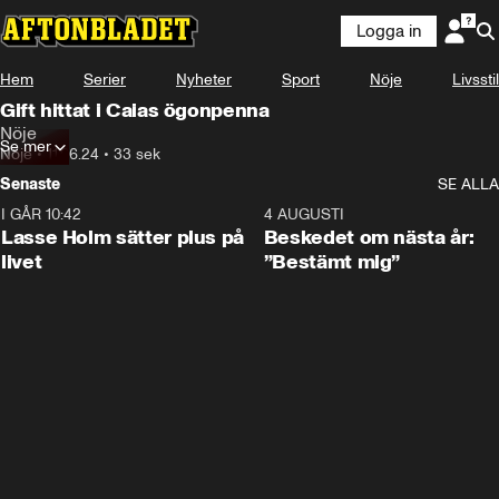
Logga in
Hem
Serier
Nyheter
Sport
Nöje
Livsstil
Gift hittat i Caias ögonpenna
Nöje
Se mer
Nöje
•
11.06.24
•
33 sek
Senaste
SE ALLA
I GÅR 10:42
1:04
4 AUGUSTI
Lasse Holm sätter plus på
Beskedet om nästa år:
livet
”Bestämt mig”