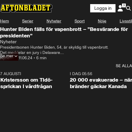
Logga in
Hem
Serier
Nyheter
Sport
Nöje
Livsstil
Hunter Biden fälls för vapenbrott – ”Besvärande för
presidenten”
Nyheter
Presidentsonen Hunter Biden, 54, är skyldig till vapenbrott.

Det meddelar en jury i Delaware.

Se mer
Han fälls på alla tre punkter han anklagats för – och riskerar 
Nyheter
•
11.06.24
•
6 min
maxstraffet 25 års fängelse.
SE ALLA
7 AUGUSTI
0:42
I DAG 05:56
Kristersson om Tidö-
20 000 evakuerade – nä
sprickan i vårdfrågan
bränder gäckar Kanada