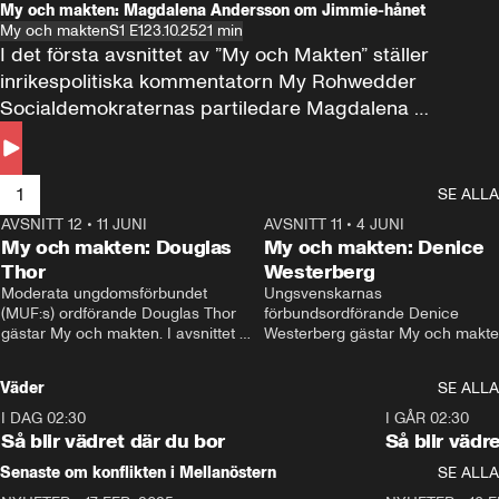
My och makten: Magdalena Andersson om Jimmie-hånet
My och makten
S1 E1
23.10.25
21 min
I det första avsnittet av ”My och Makten” ställer 
inrikespolitiska kommentatorn My Rohwedder 
Socialdemokraternas partiledare Magdalena 
Andersson till svars.
1
SE ALLA
AVSNITT 12
•
11 JUNI
26:27
AVSNITT 11
•
4 JUNI
2
My och makten: Douglas
My och makten: Denice
Thor
Westerberg
Moderata ungdomsförbundet 
Ungsvenskarnas 
(MUF:s) ordförande Douglas Thor 
förbundsordförande Denice 
gästar My och makten. I avsnittet 
Westerberg gästar My och makten.
diskuteras tonårsutvisningarna och 
avsnittet diskuteras migrationsfrå
hur Moderaterna ska locka väljare till 
och hur SD ska locka kvinnliga 
Väder
SE ALLA
valet i höst. 
väljare. 
I DAG 02:30
1:06
I GÅR 02:30
Så blir vädret där du bor
Så blir vädr
Senaste om konflikten i Mellanöstern
SE ALLA