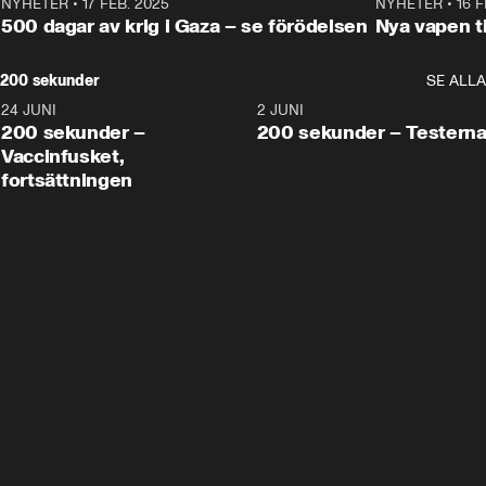
NYHETER
•
17 FEB. 2025
0:45
NYHETER
•
16 F
500 dagar av krig i Gaza – se förödelsen
Nya vapen ti
200 sekunder
SE ALLA
24 JUNI
5:00
2 JUNI
200 sekunder –
200 sekunder – Testern
Vaccinfusket,
fortsättningen