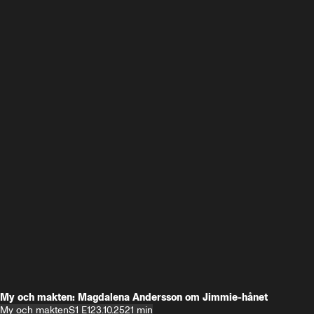
My och makten: Magdalena Andersson om Jimmie-hånet
My och makten
S1 E1
23.10.25
21 min