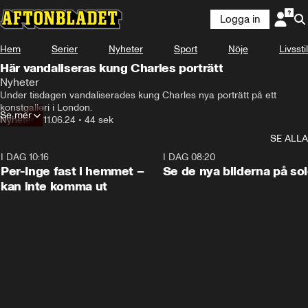
Logga in
Hem
Serier
Nyheter
Sport
Nöje
Livsstil
Här vandaliseras kung Charles porträtt
Nyheter
kung Charles som hänger

Under tisdagen vandaliserades kung Charles nya porträtt på ett 
på ett konstgalleri i London.
konstgalleri i London.
Se mer
Nyheter
•
11.06.24
•
44 sek
SE ALLA
I DAG 10:16
1:26
I DAG 08:20
Per-Inge fast i hemmet –
Se de nya bilderna på so
kan inte komma ut