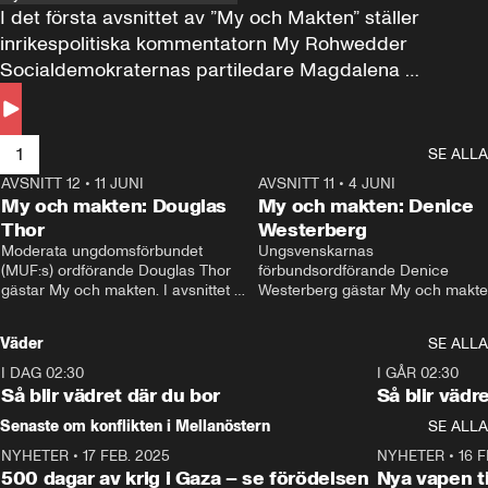
I det första avsnittet av ”My och Makten” ställer 
inrikespolitiska kommentatorn My Rohwedder 
Socialdemokraternas partiledare Magdalena 
Andersson till svars.
1
SE ALLA
AVSNITT 12
•
11 JUNI
26:27
AVSNITT 11
•
4 JUNI
2
My och makten: Douglas
My och makten: Denice
Thor
Westerberg
Moderata ungdomsförbundet 
Ungsvenskarnas 
(MUF:s) ordförande Douglas Thor 
förbundsordförande Denice 
gästar My och makten. I avsnittet 
Westerberg gästar My och makten.
diskuteras tonårsutvisningarna och 
avsnittet diskuteras migrationsfrå
hur Moderaterna ska locka väljare till 
och hur SD ska locka kvinnliga 
Väder
SE ALLA
valet i höst. 
väljare. 
I DAG 02:30
1:06
I GÅR 02:30
Så blir vädret där du bor
Så blir vädr
Senaste om konflikten i Mellanöstern
SE ALLA
NYHETER
•
17 FEB. 2025
0:45
NYHETER
•
16 F
500 dagar av krig i Gaza – se förödelsen
Nya vapen ti