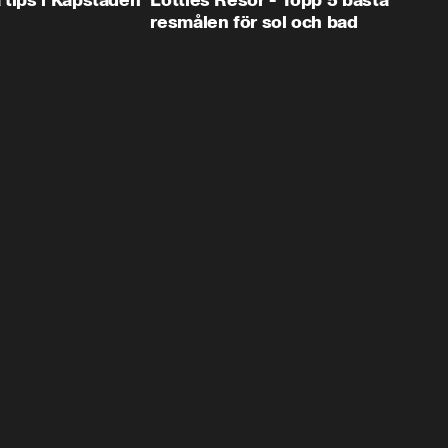
 tips i Kapstaden
Lotties Resor - Topp 5 bästa
resmålen för sol och bad