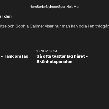
Hem
Serier
Nyheter
Sport
Nöje
Mer
Livsstil
ar den
Och då fyllde vi upp med jord

ltze och Sophia Callmer visar hur man kan odla i en trädgå
och näringsrikt organiskt material.
1:16
13 NOV. 2024
1:1
- Tänk om jag
Så ofta tvättar jag håret -
Skönhetspanelen