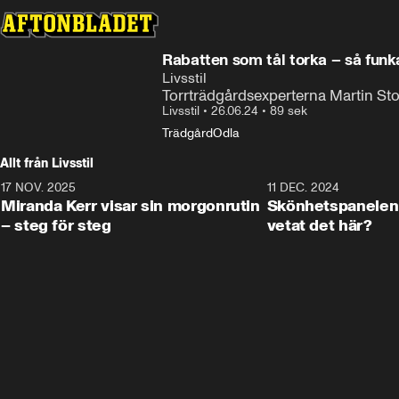
Rabatten som tål torka – så funk
Livsstil
Torrträdgårdsexperterna Martin Sto
Livsstil
•
26.06.24
•
89 sek
Trädgård
Odla
Allt från Livsstil
17 NOV. 2025
1:33
11 DEC. 2024
Miranda Kerr visar sin morgonrutin
Skönhetspanelen 
– steg för steg
vetat det här?