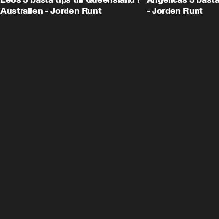
Leos 3 bästa tips till Queensland i
Angelicas 3 bästa
Australien - Jorden Runt
- Jorden Runt