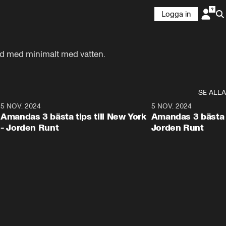
Logga in
rd med minimalt med vatten.
SE ALLA
8
5 NOV. 2024
1:21
5 NOV. 2024
Amandas 3 bästa tips till New York
Amandas 3 bästa ti
- Jorden Runt
Jorden Runt