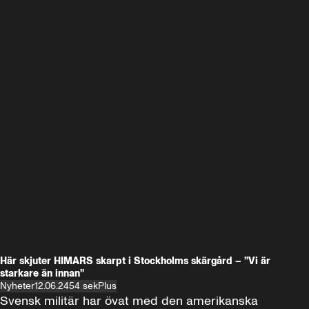
Här skjuter HIMARS skarpt i Stockholms skärgård – ”Vi är
starkare än innan”
Nyheter
12.06.24
54 sek
Plus
Svensk militär har övat med den amerikanska 