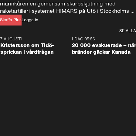
marinkåren en gemensam skarpskjutning med 
raketartilleri-systemet HIMARS på Utö i Stockholms 
skärgård.
Skaffa Plus
Logga in
SE ALLA
7 AUGUSTI
0:42
I DAG 05:56
Kristersson om Tidö-
20 000 evakuerade – nä
sprickan i vårdfrågan
bränder gäckar Kanada