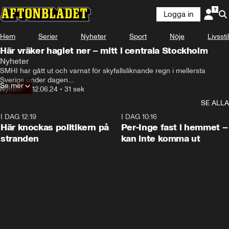
Logga in
Hem
Serier
Nyheter
Sport
Nöje
Livsstil
Här vräker haglet ner – mitt i centrala Stockholm
Nyheter
SMHI har gått ut och varnat för skyfallsliknande regn i mellersta 
Sverige under dagen.

Se mer
Nyheter
•
12.06.24
•
31 sek
I centrala Stockholm bjöd ovädret dessutom på hagel, i kombination 
SE ALLA
med regn.

I DAG 12:19
0:45
I DAG 10:16
– Det vräkte ner, det höll på i säkert en halvtimme. Det är så sjukt, det 
Här knockas politikern på
Per-Inge fast i hemmet –
är vitt på taket i mitten av sommaren, säger Natalie, 34, som lyckades 
stranden
kan inte komma ut
fotografera kaoset.