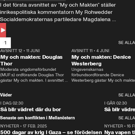
I det första avsnittet av ”My och Makten” ställer 
inrikespolitiska kommentatorn My Rohwedder 
Socialdemokraternas partiledare Magdalena 
Andersson till svars.
1
SE ALLA
AVSNITT 12
•
11 JUNI
26:27
AVSNITT 11
•
4 JUNI
2
My och makten: Douglas
My och makten: Denice
Thor
Westerberg
Moderata ungdomsförbundet 
Ungsvenskarnas 
(MUF:s) ordförande Douglas Thor 
förbundsordförande Denice 
gästar My och makten. I avsnittet 
Westerberg gästar My och makten.
diskuteras tonårsutvisningarna och 
avsnittet diskuteras migrationsfrå
hur Moderaterna ska locka väljare till 
och hur SD ska locka kvinnliga 
Väder
SE ALLA
valet i höst. 
väljare. 
I DAG 02:30
1:06
I GÅR 02:30
Så blir vädret där du bor
Så blir vädr
Senaste om konflikten i Mellanöstern
SE ALLA
NYHETER
•
17 FEB. 2025
0:45
NYHETER
•
16 F
500 dagar av krig i Gaza – se förödelsen
Nya vapen ti