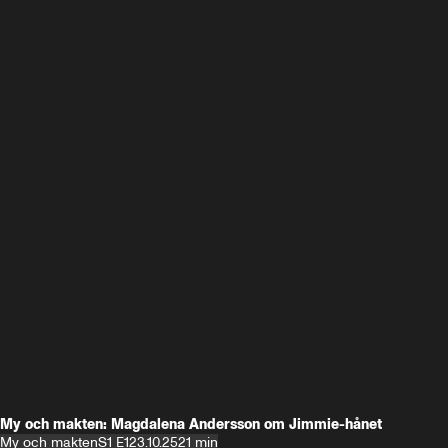
My och makten: Magdalena Andersson om Jimmie-hånet
My och makten
S1 E1
23.10.25
21 min