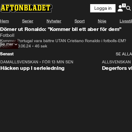
Logga in
Hem
Serier
Nyheter
Sport
Nöje
Livsstil
Dömer ut Ronaldo: ”Kommer bli ett aber för dem”
Fotboll
Kommer Portugal vara bättre UTAN Cristiano Ronaldo i fotbolls-EM?
Se mer
Fotboll
•
13.06.24
•
46 sek
Senast
SE ALLA
DAMALLSVENSKAN
•
FÖR 13 MIN SEN
0:48
ALLSVENSKAN
Häcken upp i serieledning
Degerfors v