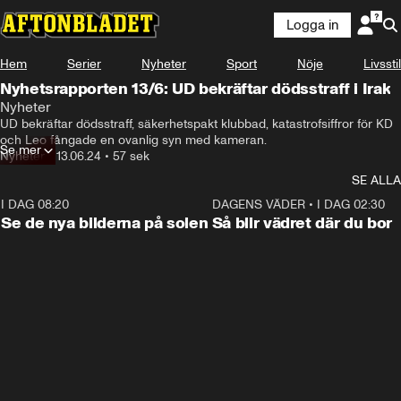
Logga in
Hem
Serier
Nyheter
Sport
Nöje
Livsstil
Nyhetsrapporten 13/6: UD bekräftar dödsstraff i Irak
Nyheter
UD bekräftar dödsstraff, säkerhetspakt klubbad, katastrofsiffror för KD 
och Leo fångade en ovanlig syn med kameran.
Se mer
Nyheter
•
13.06.24
•
57 sek
SE ALLA
I DAG 08:20
0:19
DAGENS VÄDER
•
I DAG 02:30
Se de nya bilderna på solen
Så blir vädret där du bor