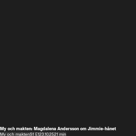
My och makten: Magdalena Andersson om Jimmie-hånet
My och makten
S1 E1
23.10.25
21 min