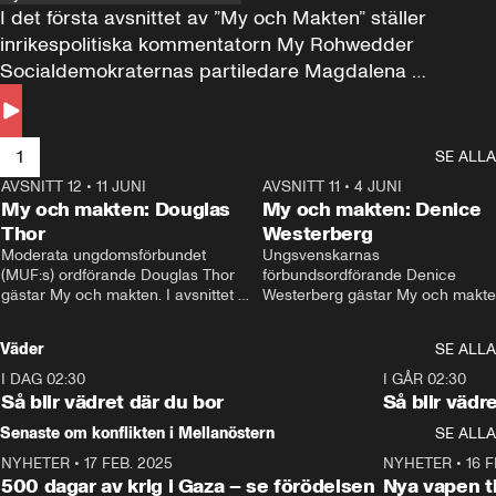
I det första avsnittet av ”My och Makten” ställer 
inrikespolitiska kommentatorn My Rohwedder 
Socialdemokraternas partiledare Magdalena 
Andersson till svars.
1
SE ALLA
AVSNITT 12
•
11 JUNI
26:27
AVSNITT 11
•
4 JUNI
2
My och makten: Douglas
My och makten: Denice
Thor
Westerberg
Moderata ungdomsförbundet 
Ungsvenskarnas 
(MUF:s) ordförande Douglas Thor 
förbundsordförande Denice 
gästar My och makten. I avsnittet 
Westerberg gästar My och makten.
diskuteras tonårsutvisningarna och 
avsnittet diskuteras migrationsfrå
hur Moderaterna ska locka väljare till 
och hur SD ska locka kvinnliga 
Väder
SE ALLA
valet i höst. 
väljare. 
I DAG 02:30
1:06
I GÅR 02:30
Så blir vädret där du bor
Så blir vädr
Senaste om konflikten i Mellanöstern
SE ALLA
NYHETER
•
17 FEB. 2025
0:45
NYHETER
•
16 F
500 dagar av krig i Gaza – se förödelsen
Nya vapen ti