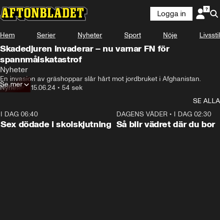
Logga in
Hem
Serier
Nyheter
Sport
Nöje
Livsstil
Skadedjuren invaderar – nu varnar FN för
spannmålskatastrof
Nyheter
En invasion av gräshoppar slår hårt mot jordbruket i Afghanistan.
Se mer
Nyheter
•
15.06.24
•
54 sek
SE ALLA
I DAG 06:40
0:35
DAGENS VÄDER
•
I DAG 02:30
Sex dödade i skolskjutning
Så blir vädret där du bor