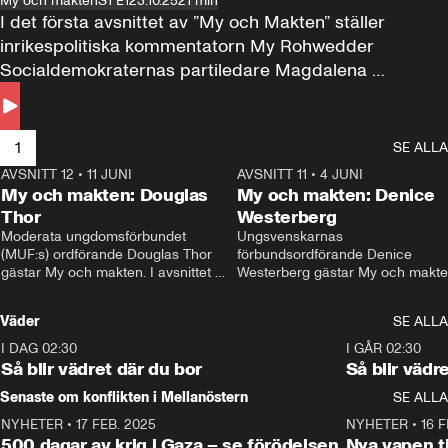
My och makten
S1 E1
23.10.25
21 min
I det första avsnittet av ”My och Makten” ställer 
inrikespolitiska kommentatorn My Rohwedder 
Socialdemokraternas partiledare Magdalena 
Andersson till svars.
1
SE ALLA
AVSNITT 12
•
11 JUNI
26:27
AVSNITT 11
•
4 JUNI
2
My och makten: Douglas
My och makten: Denice
Thor
Westerberg
Moderata ungdomsförbundet 
Ungsvenskarnas 
(MUF:s) ordförande Douglas Thor 
förbundsordförande Denice 
gästar My och makten. I avsnittet 
Westerberg gästar My och makten.
diskuteras tonårsutvisningarna och 
avsnittet diskuteras migrationsfrå
hur Moderaterna ska locka väljare till 
och hur SD ska locka kvinnliga 
Väder
SE ALLA
valet i höst. 
väljare. 
I DAG 02:30
1:06
I GÅR 02:30
Så blir vädret där du bor
Så blir vädr
Senaste om konflikten i Mellanöstern
SE ALLA
NYHETER
•
17 FEB. 2025
0:45
NYHETER
•
16 F
500 dagar av krig i Gaza – se förödelsen
Nya vapen ti