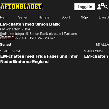
Logga in
Hem
Serier
Nyheter
Sport
Nöje
Livsstil
EM-chatten med Simon Bank
EM-chatten 2024
Ställ dina frågor till Simon Bank på plats i Tyskland
Se mer
EM-chatten 2024
•
15.06.24
•
23 min
Senast
SE ALLA
10 JULI 2024
9 JULI 2024
EM-chatten med Frida Fagerlund inför
EM-chatten
Nederländerna-England