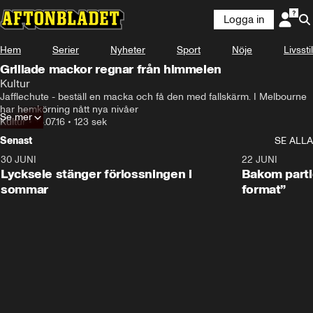
Logga in
Hem
Serier
Nyheter
Sport
Nöje
Livsstil
Grillade mackor regnar från himmelen
Kultur
Jafflechute - beställ en macka och få den med fallskärm. I Melbourne 
har hemkörning nått nya nivåer
Se mer
Kultur
•
18.07.16
•
123 sek
Senast
SE ALLA
30 JUNI
0:49
22 JUNI
Lycksele stänger förlossningen i
Bakom partie
sommar
format”