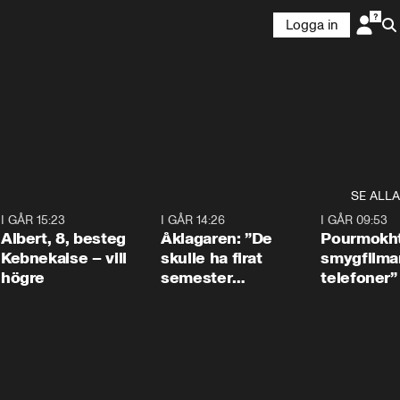
Logga in
SE ALLA
5
I GÅR 15:23
0:54
I GÅR 14:26
1:54
I GÅR 09:53
Albert, 8, besteg
Åklagaren: ”De
Pourmokht
Kebnekaise – vill
skulle ha firat
smygfilma
högre
semester
telefoner”
tillsammans”