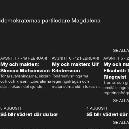
aldemokraternas partiledare Magdalena 
SE ALLA
7
AVSNITT 7
•
19 FEBRUARI
24:30
AVSNITT 6
•
12 FEBRUARI
27:30
AVSNITT 5
•
My och makten:
My och makten: Ulf
My och ma
Simona Mohamsson
Kristersson
Elisabeth
 
Tonårsutvisningarna, skolan 
Tonårsutvisningarna, 
Ringqvist
och och krisen i Liberalerna 
regeringsfrågan och 
Trump, den gr
står i fokus i det sjunde 
matpriserna står i fokus i 
omställningen
avsnittet av ”My och 
det sjätte avsnittet av ”My 
regeringsfråga
makten”. Se när 
och makten”. Se när 
centrum i det 
SE ALLA
Aftonbladets inrikespolitiska 
Aftonbladets inrikespolitiska 
avsnittet av ”
kommentator My 
kommentator My 
6
5 AUGUSTI
1:06
4 AUGUSTI
Makten”. Se nä
Rohwedder ställer 
Rohwedder ställer 
Så blir vädret där du bor
Så blir vädret där
Aftonbladets in
utbildnings- och 
statsminister Ulf Kristersson 
kommentator 
SE ALLA
integrationsminister Simona 
till svars.
Rohwedder stäl
Mohamsson till svars.