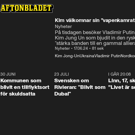
Kim välkomnar sin ”vapenkamrat”
Nyheter
På tisdagen besöker Vladimir Putin
Kim Jung Un som bjudit in den ryske 
”stärka banden till en gammal allie
Nyheter
•
17.06.24
•
81 sek
Kim Jong-Un
Ukraina
Vladimir Putin
Nordko
30 JUNI
1:24
23 JULI
1:42
I GÅR 20:08
Kommunen som
Svensken om
Linn, 17, s
blivit en tillflyktsort
Rivieran: "Blivit som
”Livet är 
för skuldsatta
Dubai"