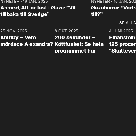
Centerpartiets
2
NYHETER
•
16 JAN. 2025
1:01
NYHETER
•
16 JAN. 20
Thand Ring till
Ahmed, 40, är fast i Gaza: ”Vill
Gazaborna: ”Vad s
tillbaka till Sverige”
till?”
SE ALLA
3
25 NOV. 2025
31:05
8 OKT. 2025
4:29
4 JUNI 2025
Knutby – Vem
200 sekunder –
Finansmin
mördade Alexandra?
Köttfusket: Se hela
125 procent
programmet här
"Skattever
viktig uppg