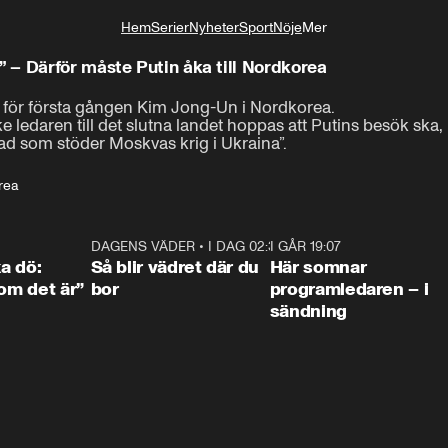
Hem
Serier
Nyheter
Sport
Nöje
Mer
Livsstil
 – Därför måste Putin åka till Nordkorea
 för första gången Kim Jong-Un i Nordkorea.

ledaren till det slutna landet hoppas att Putins besök ska,

rad som stöder Moskvas krig i Ukraina”.
rea
4:36
DAGENS VÄDER
•
I DAG 02:30
1:06
I GÅR 19:07
0:4
ka dö:
Så blir vädret där du
Här somnar
som det är”
bor
programledaren – i
sändning