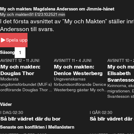
My och makten: Magdalena Andersson om Jimmie-hånet
My och makten
S1 E1
23.10.25
21 min
I det första avsnittet av ”My och Makten” ställe
Andersson till svars.
Spela upp
1
Säsong
AVSNITT 12
•
11 JUNI
26:27
AVSNITT 11
•
4 JUNI
23:40
AVSNITT 10
•
My och makten:
My och makten:
My och ma
Douglas Thor
Denice Westerberg
Elisabeth
Moderata 
Ungsvenskarnas 
Svantess
ungdomsförbundet (MUF:s) 
förbundsordförande Denice 
Kvinnorna, ek
ordförande Douglas Thor 
Westerberg gästar My och 
migrationen. E
gästar My och makten. I 
makten. I avsnittet 
Svantesson stäl
avsnittet diskuteras 
diskuteras migrationsfrågan 
när finansmini
Väder
tonårsutvisningarna och hur 
och hur SD ska locka 
Moderaterna ska locka 
kvinnliga väljare. 
I DAG 02:30
1:06
I GÅR 02:30
väljare till valet i höst. 
Så blir vädret där du bor
Så blir vädret där
Senaste om konflikten i Mellanöstern