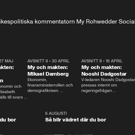
r inrikespolitiska kommentatorn My Rohwedder Soci
27 MAJ
3:51
AVSNITT 9
•
30 APRIL
24:00
AVSNITT 8
•
16 APRIL
25:1
kten:
My och makten:
My och makten:
Mikael Damberg
Nooshi Dadgostar
on
Ekonomin, 
V-ledaren Nooshi Dadgostar
finansministerrollen och 
pressas internt om 
onomin och 
demografikrisen. 
regeringsfrågan.

lisabeth 
Oppositionen ställs till svars 
I Aftonbladets 
ls till svars 
när Socialdemokraternas 
partiledarutfrågning ”My 
stern gästar 
Mikael Damberg gästar My 
och Makten” sätter hon ner 
My och Makten. 
och Makten. 
foten mot kritikerna:

1:06
6 AUGUSTI
1:0
– Vi ställer upp i val. Ska vi 
 du bor
Så blir vädret där du bor
vara med så sitter vi förstås 