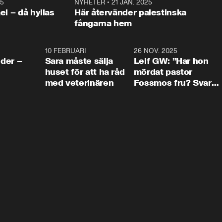
25
1:22
NYHETER
•
21 JAN. 2025
0:5
ael – då hyllas
Här återvänder palestinska
fångarna hem
4:24
10 FEBRUARI
4:13
26 NOV. 2025
8:1
der –
Sara måste sälja
Leif GW: ”Har hon
huset för att ha råd
mördat pastor
med veterinären
Fossmos fru? Svar
nej.”