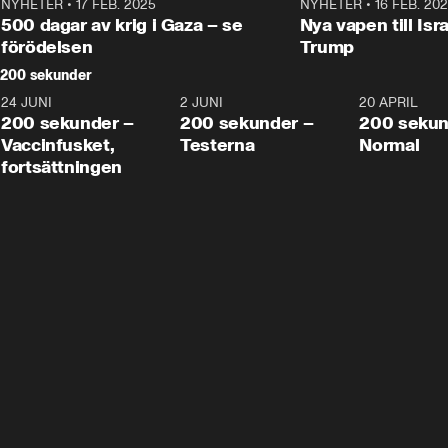
NYHETER
•
17 FEB. 2025
0:45
NYHETER
•
16 FEB. 20
500 dagar av krig i Gaza – se
Nya vapen till Isr
förödelsen
Trump
200 sekunder
24 JUNI
5:00
2 JUNI
4:23
20 APRIL
200 sekunder –
200 sekunder –
200 sekun
Vaccinfusket,
Testerna
Normal
fortsättningen