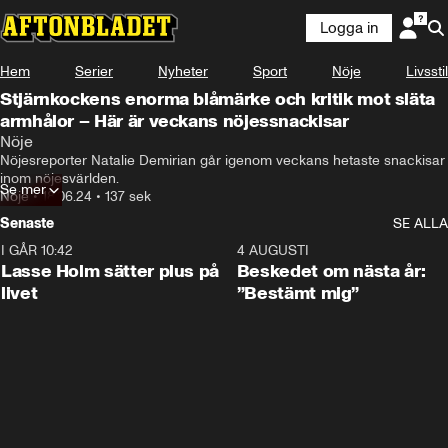
Logga in
Hem
Serier
Nyheter
Sport
Nöje
Livsstil
Stjärnkockens enorma blåmärke och kritik mot släta
armhålor – Här är veckans nöjessnackisar
Nöje
Nöjesreporter Natalie Demirian går igenom veckans hetaste snackisar 
inom nöjesvärlden.
Se mer
Nöje
•
18.06.24
•
137 sek
Senaste
SE ALLA
I GÅR 10:42
1:04
4 AUGUSTI
Lasse Holm sätter plus på
Beskedet om nästa år:
livet
”Bestämt mig”