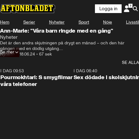
Logga in
Hem
Serier
Nyheter
Sport
Nöje
Livsstil
Ann-Marie: "Våra barn ringde med en gång"
Nyheter
Det är den andra skjutningen på drygt en månad – och den här 
gången med en dödlig utgång.

Se mer
Nyheter
•
18.06.24
•
67 sek
Länge har boende känt sig trygga – men efter den senaste tidens 
SE ALLA
skjutningar beskriver flera ett Salem i förändring.
I DAG 09:53
1:36
I DAG 06:40
Pourmokhtari: S smygfilmar
Sex dödade i skolskjutni
våra telefoner