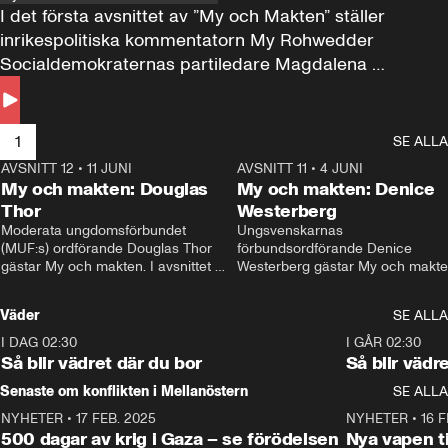
I det första avsnittet av ”My och Makten” ställer 
inrikespolitiska kommentatorn My Rohwedder 
Socialdemokraternas partiledare Magdalena 
Andersson till svars.
1
SE ALLA
AVSNITT 12
•
11 JUNI
26:27
AVSNITT 11
•
4 JUNI
2
My och makten: Douglas
My och makten: Denice
Thor
Westerberg
Moderata ungdomsförbundet 
Ungsvenskarnas 
(MUF:s) ordförande Douglas Thor 
förbundsordförande Denice 
gästar My och makten. I avsnittet 
Westerberg gästar My och makten.
diskuteras tonårsutvisningarna och 
avsnittet diskuteras migrationsfrå
hur Moderaterna ska locka väljare till 
och hur SD ska locka kvinnliga 
Väder
SE ALLA
valet i höst. 
väljare. 
I DAG 02:30
1:06
I GÅR 02:30
Så blir vädret där du bor
Så blir vädr
Senaste om konflikten i Mellanöstern
SE ALLA
NYHETER
•
17 FEB. 2025
0:45
NYHETER
•
16 F
500 dagar av krig i Gaza – se förödelsen
Nya vapen ti