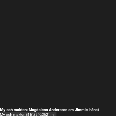
My och makten: Magdalena Andersson om Jimmie-hånet
My och makten
S1 E1
23.10.25
21 min