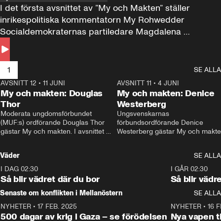
I det första avsnittet av ”My och Makten” ställer 
inrikespolitiska kommentatorn My Rohwedder 
Socialdemokraternas partiledare Magdalena 
Andersson till svars.
1
SE ALLA
AVSNITT 12
•
11 JUNI
26:27
AVSNITT 11
•
4 JUNI
2
My och makten: Douglas
My och makten: Denice
Thor
Westerberg
Moderata ungdomsförbundet 
Ungsvenskarnas 
(MUF:s) ordförande Douglas Thor 
förbundsordförande Denice 
gästar My och makten. I avsnittet 
Westerberg gästar My och makten.
diskuteras tonårsutvisningarna och 
avsnittet diskuteras migrationsfrå
hur Moderaterna ska locka väljare till 
och hur SD ska locka kvinnliga 
Väder
SE ALLA
valet i höst. 
väljare. 
I DAG 02:30
1:06
I GÅR 02:30
Så blir vädret där du bor
Så blir vädr
Senaste om konflikten i Mellanöstern
SE ALLA
NYHETER
•
17 FEB. 2025
0:45
NYHETER
•
16 F
500 dagar av krig i Gaza – se förödelsen
Nya vapen ti