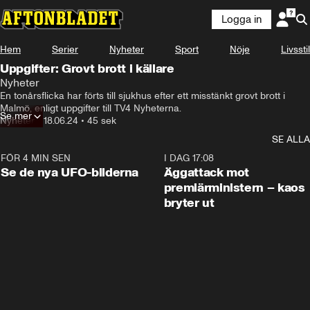
Logga in
Hem
Serier
Nyheter
Sport
Nöje
Livsstil
Uppgifter: Grovt brott i källare
Nyheter
En tonårsflicka har förts till sjukhus efter ett misstänkt grovt brott i 
Malmö, enligt uppgifter till TV4 Nyheterna.
Se mer
Nyheter
•
18.06.24
•
45 sek
SE ALLA
FÖR 4 MIN SEN
0:36
I DAG 17:08
Se de nya UFO-bilderna
Äggattack mot
premiärministern – kaos
bryter ut