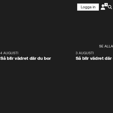
Logga in
SE ALLA
6
4 AUGUSTI
1:06
3 AUGUSTI
Så blir vädret där du bor
Så blir vädret där