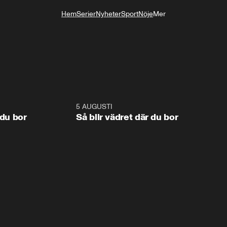
Hem
Serier
Nyheter
Sport
Nöje
Mer
Livsstil
1:06
5 AUGUSTI
1:0
 du bor
Så blir vädret där du bor