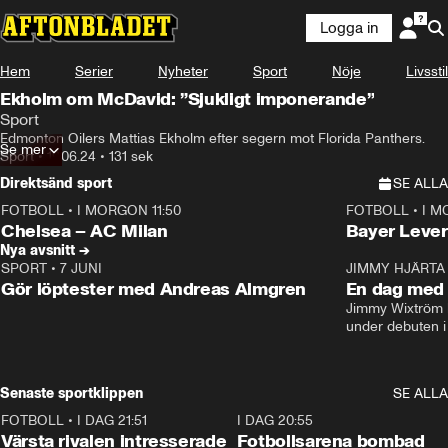
Logga in
Hem
Serier
Nyheter
Sport
Nöje
Livsstil
Ekholm om McDavid: ”Sjukligt imponerande”
Sport
Edmonton Oilers Mattias Ekholm efter segern mot Florida Panthers.
Se mer
Sport
•
19.06.24
•
131 sek
Direktsänd sport
SE ALLA
FOTBOLL
•
I MORGON 11:50
FOTBOLL
•
I M
Plus
Plus
Chelsea – AC Milan
Bayer Lever
Nya avsnitt →
SPORT
•
7 JUNI
16:36
JIMMY HJÄRTA
Gör löptester med Andreas Almgren
En dag med 
Jimmy Wixtröm 
under debuten i
Senaste sportklippen
SE ALLA
FOTBOLL
•
I DAG 21:51
0:31
I DAG 20:55
Värsta rivalen intresserade
Fotbollsarena bombad