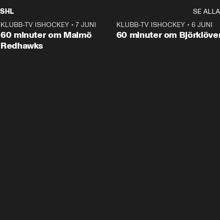
SHL
SE ALLA
KLUBB-TV ISHOCKEY
•
7 JUNI
1:02:53
KLUBB-TV ISHOCKEY
•
6 JUNI
1:0
Plus
60 minuter om Malmö
60 minuter om Björklöve
Redhawks