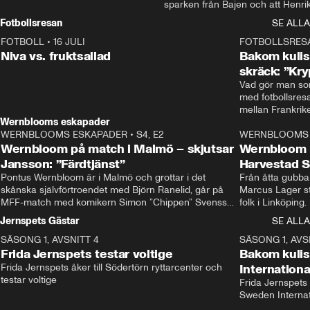
sparken från Bajen och att Henrik
Rydström tar över
Fotbollsresan
SE ALLA
FOTBOLL
•
16 JULI
0:44
FOTBOLLSRES
Niva vs. fruktsallad
Bakom kulis
skräck: ”Kry
Vad gör man som
med fotbollsres
Wernblooms eskapader
WERNBLOOMS ESKAPADER
•
S4, E2
38:23
WERNBLOOMS 
Wernbloom på match i Malmö – skjutsar
Wernbloom 
Jansson: ”Färdtjänst”
Harvestad 
Pontus Wernbloom är i Malmö och grottar i det 
Från åtta gubbar 
skånska självförtroendet med Björn Ranelid, går på 
Marcus Lager sta
MFF-match med komikern Simon ”Chippen” Svensson 
folk i Linköping
och hjälper skadade stjärnbacken Pontus Jansson 
och Wernbloom kl
Jernspets Gästar
SE ALLA
hem. 
SÄSONG 1, AVSNITT 4
13:37
SÄSONG 1, AVS
Frida Jernspets testar voltige
Bakom kuli
Frida Jernspets åker till Södertörn ryttarcenter och 
Internation
testar voltige
Frida Jernspets 
Sweden Interna