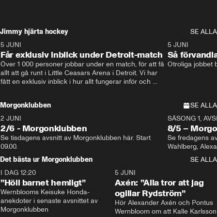
Jimmy hjärta hockey
SE ALLA
5 JUNI
11:14
5 JUNI
Får exklusiv inblick under Detroit-match
Så förvandl
Över 1 000 personer jobbar under en match, för att få 
Otroliga jobbet
allt att gå runt i Little Ceasars Arena i Detroit. Vi har 
fått en exklusiv inblick i hur allt fungerar inför och 
under match i världens bästa hockeyliga
Morgonklubben
SE ALLA
2 JUNI
SÄSONG 1, AVSN
2/6 - Morgonklubben
8/5 – Morg
Se tisdagens avsnitt av Morgonklubben här. Start 
Se fredagens av
09.00. 
Det bästa ur Morgonklubben
SE ALLA
I DAG 12:20
1:14
5 JUNI
”Höll barnet hemligt”
Axén: ”Alla tror att jag
Wernblooms Keisuke Honda-
ogillar Rydström”
anekdoter i senaste avsnittet av 
Hör Alexander Axén och Pontus 
Morgonklubben
Wernbloom om att Kalle Karlsson 