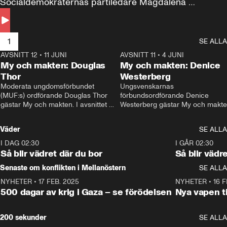
Socialdemokraternas partiledare Magdalena 
Andersson till svars.
1
SE ALLA
AVSNITT 12
•
11 JUNI
26:27
AVSNITT 11
•
4 JUNI
2
My och makten: Douglas
My och makten: Denice
Thor
Westerberg
Moderata ungdomsförbundet 
Ungsvenskarnas 
(MUF:s) ordförande Douglas Thor 
förbundsordförande Denice 
gästar My och makten. I avsnittet 
Westerberg gästar My och makten.
diskuteras tonårsutvisningarna och 
avsnittet diskuteras migrationsfrå
hur Moderaterna ska locka väljare till 
och hur SD ska locka kvinnliga 
Väder
SE ALLA
valet i höst. 
väljare. 
I DAG 02:30
1:06
I GÅR 02:30
Så blir vädret där du bor
Så blir vädr
Senaste om konflikten i Mellanöstern
SE ALLA
NYHETER
•
17 FEB. 2025
0:45
NYHETER
•
16 F
500 dagar av krig i Gaza – se förödelsen
Nya vapen ti
200 sekunder
SE ALLA