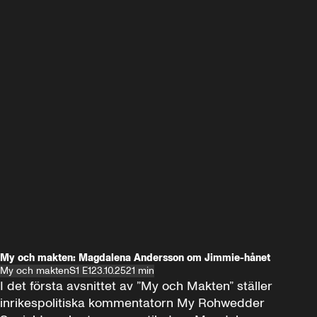
My och makten: Magdalena Andersson om Jimmie-hånet
My och makten
S1 E1
23.10.25
21 min
I det första avsnittet av ”My och Makten” ställer 
inrikespolitiska kommentatorn My Rohwedder 