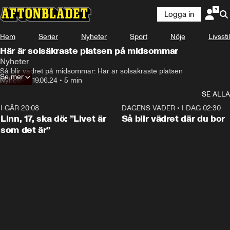
Logga in
Hem
Serier
Nyheter
Sport
Nöje
Livsstil
Här är solsäkraste platsen på midsommar
Nyheter
Så blir vädret på midsommar: Här är solsäkraste platsen
Se mer
Nyheter
•
19.06.24
•
5 min
SE ALLA
I GÅR 20:08
4:38
DAGENS VÄDER
•
I DAG 02:30
Linn, 17, ska dö: ”Livet är
Så blir vädret där du bor
som det är”