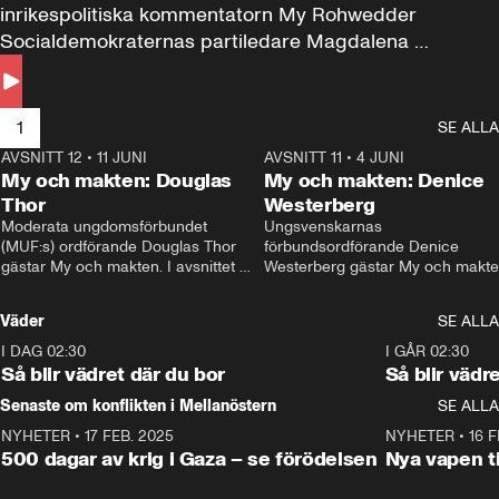
inrikespolitiska kommentatorn My Rohwedder 
Socialdemokraternas partiledare Magdalena 
Andersson till svars.
1
SE ALLA
AVSNITT 12
•
11 JUNI
26:27
AVSNITT 11
•
4 JUNI
2
My och makten: Douglas
My och makten: Denice
Thor
Westerberg
Moderata ungdomsförbundet 
Ungsvenskarnas 
(MUF:s) ordförande Douglas Thor 
förbundsordförande Denice 
gästar My och makten. I avsnittet 
Westerberg gästar My och makten.
diskuteras tonårsutvisningarna och 
avsnittet diskuteras migrationsfrå
hur Moderaterna ska locka väljare till 
och hur SD ska locka kvinnliga 
Väder
SE ALLA
valet i höst. 
väljare. 
I DAG 02:30
1:06
I GÅR 02:30
Så blir vädret där du bor
Så blir vädr
Senaste om konflikten i Mellanöstern
SE ALLA
NYHETER
•
17 FEB. 2025
0:45
NYHETER
•
16 F
500 dagar av krig i Gaza – se förödelsen
Nya vapen ti