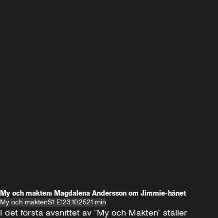
My och makten: Magdalena Andersson om Jimmie-hånet
My och makten
S1 E1
23.10.25
21 min
I det första avsnittet av ”My och Makten” ställer 