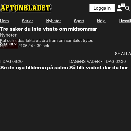
Logga in
Hem
Serier
Nyheter
Sport
Nöje
Livsstil
Tre saker du inte visste om midsommar
Nyheter
Kul och udda fakta att dra fram om samtalet tryter.
Se mer
Nyheter
•
21.06.24
•
39 sek
SE ALLA
I DAG 08:20
0:19
DAGENS VÄDER
•
I DAG 02:30
Se de nya bilderna på solen
Så blir vädret där du bor