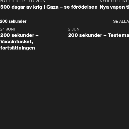
NYHETER
•
17 FEB. 2025
0:45
NYHETER
•
16 F
500 dagar av krig i Gaza – se förödelsen
Nya vapen ti
200 sekunder
SE ALLA
24 JUNI
5:00
2 JUNI
200 sekunder –
200 sekunder – Testern
Vaccinfusket,
fortsättningen