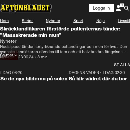
Logga in
Hem
Serier
Nyheter
Sport
Nöje
Livsstil
Skräcktandläkaren förstörde patienternas tänder:
"Massakrerade min mun"
Det är jobbigt att tänka på det.
Nyheter
Nedslipade tänder, tortyrliknande behandlingar och men för livet. Den 
svenska tandläkaren dömdes till fem och ett halv års års fängelse i 
Se mer
Storbritannien – men fortsatte ändå sin praktik i Stockholm.
Nyheter
•
23.06.24
•
8 min
SE ALLA
I DAG 08:20
0:19
DAGENS VÄDER
•
I DAG 02:30
Se de nya bilderna på solen
Så blir vädret där du bor