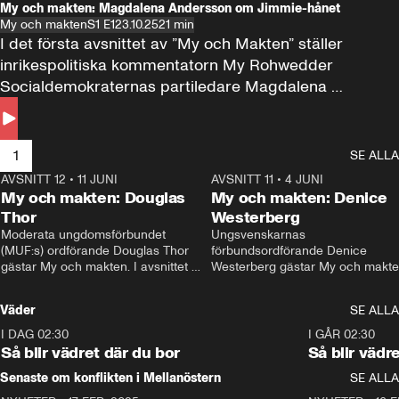
My och makten: Magdalena Andersson om Jimmie-hånet
My och makten
S1 E1
23.10.25
21 min
I det första avsnittet av ”My och Makten” ställer 
inrikespolitiska kommentatorn My Rohwedder 
Socialdemokraternas partiledare Magdalena 
Andersson till svars.
1
SE ALLA
AVSNITT 12
•
11 JUNI
26:27
AVSNITT 11
•
4 JUNI
2
My och makten: Douglas
My och makten: Denice
Thor
Westerberg
Moderata ungdomsförbundet 
Ungsvenskarnas 
(MUF:s) ordförande Douglas Thor 
förbundsordförande Denice 
gästar My och makten. I avsnittet 
Westerberg gästar My och makten.
diskuteras tonårsutvisningarna och 
avsnittet diskuteras migrationsfrå
hur Moderaterna ska locka väljare till 
och hur SD ska locka kvinnliga 
Väder
SE ALLA
valet i höst. 
väljare. 
I DAG 02:30
1:06
I GÅR 02:30
Så blir vädret där du bor
Så blir vädr
Senaste om konflikten i Mellanöstern
SE ALLA