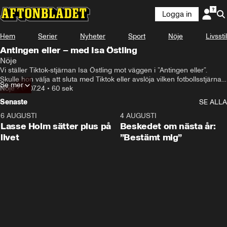
Logga in
Hem
Serier
Nyheter
Sport
Nöje
Livsstil
Antingen eller – med Isa Östling
Nöje
Vi ställer Tiktok-stjärnan Isa Östling mot väggen i ”Antingen eller”. 
Skulle hon välja att sluta med Tiktok eller avslöja vilken fotbollsstjärna 
Se mer
hon har dejtat?
Nöje
•
01.07.24
•
60 sek
Senaste
SE ALLA
6 AUGUSTI
1:04
4 AUGUSTI
Lasse Holm sätter plus på
Beskedet om nästa år:
livet
”Bestämt mig”