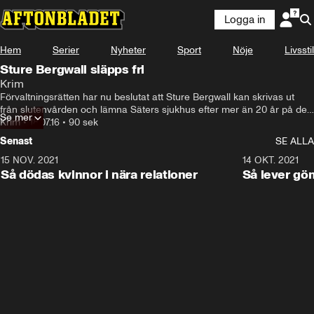
Logga in
Hem
Serier
Nyheter
Sport
Nöje
Livsstil
Sture Bergwall släpps fri
Krim
Förvaltningsrätten har nu beslutat att Sture Bergwall kan skrivas ut 
från slutenvården och lämna Säters sjukhus efter mer än 20 år på den 
Se mer
rättspsykiatriska kliniken.
Krim
•
18.07.16
•
90 sek
Senast
SE ALLA
15 NOV. 2021
3:28
14 OKT. 2021
Så dödas kvinnor i nära relationer
Så lever gö