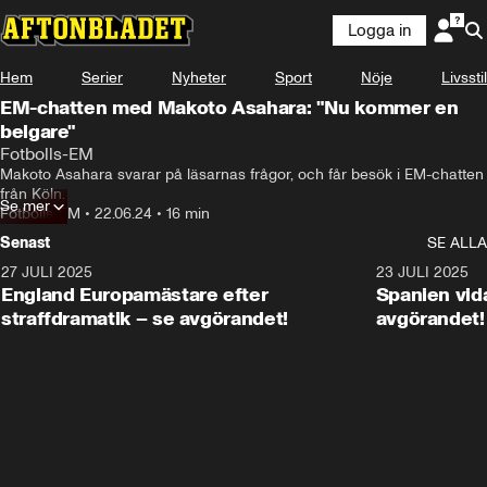
Logga in
Hem
Serier
Nyheter
Sport
Nöje
Livsstil
EM-chatten med Makoto Asahara: "Nu kommer en
belgare"
Fotbolls-EM
Makoto Asahara svarar på läsarnas frågor, och får besök i EM-chatten 
från Köln.
Se mer
Fotbolls-EM
•
22.06.24
•
16 min
Senast
SE ALLA
27 JULI 2025
0:59
23 JULI 2025
England Europamästare efter
Spanien vida
straffdramatik – se avgörandet!
avgörandet!