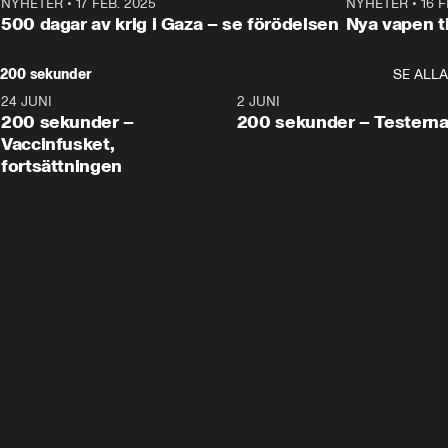
NYHETER
•
17 FEB. 2025
0:45
NYHETER
•
16 F
500 dagar av krig i Gaza – se förödelsen
Nya vapen ti
200 sekunder
SE ALLA
24 JUNI
5:00
2 JUNI
200 sekunder –
200 sekunder – Testern
Vaccinfusket,
fortsättningen