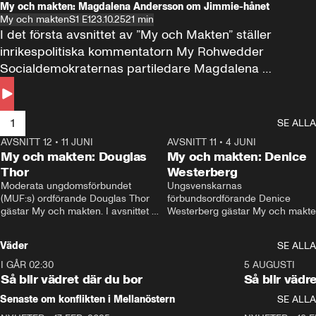
My och makten: Magdalena Andersson om Jimmie-hånet
My och makten
S1 E1
23.10.25
21 min
I det första avsnittet av ”My och Makten” ställer 
inrikespolitiska kommentatorn My Rohwedder 
Socialdemokraternas partiledare Magdalena 
Andersson till svars.
1
SE ALLA
AVSNITT 12
•
11 JUNI
26:27
AVSNITT 11
•
4 JUNI
2
My och makten: Douglas
My och makten: Denice
Thor
Westerberg
Moderata ungdomsförbundet 
Ungsvenskarnas 
(MUF:s) ordförande Douglas Thor 
förbundsordförande Denice 
gästar My och makten. I avsnittet 
Westerberg gästar My och makten.
diskuteras tonårsutvisningarna och 
avsnittet diskuteras migrationsfrå
hur Moderaterna ska locka väljare till 
och hur SD ska locka kvinnliga 
Väder
SE ALLA
valet i höst. 
väljare. 
I GÅR 02:30
1:06
5 AUGUSTI
Så blir vädret där du bor
Så blir vädr
Senaste om konflikten i Mellanöstern
SE ALLA