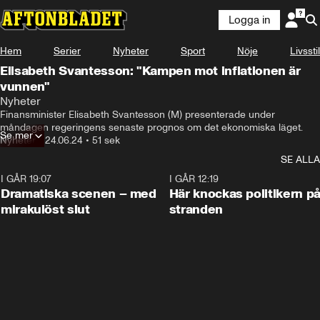
Logga in
Hem
Serier
Nyheter
Sport
Nöje
Livsstil
Elisabeth Svantesson: "Kampen mot inflationen är
vunnen"
Nyheter
Finansminister Elisabeth Svantesson (M) presenterade under 
måndagen regeringens senaste prognos om det ekonomiska läget.
Se mer
Nyheter
•
24.06.24
•
51 sek
SE ALLA
I GÅR 19:07
0:42
I GÅR 12:19
Dramatiska scenen – med
Här knockas politikern p
mirakulöst slut
stranden