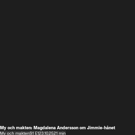
My och makten: Magdalena Andersson om Jimmie-hånet
My och makten
S1 E1
23.10.25
21 min