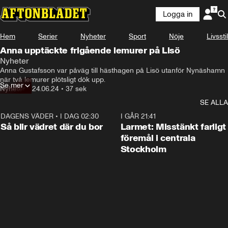
Logga in
Hem
Serier
Nyheter
Sport
Nöje
Livsstil
Anna upptäckte frigående lemurer på Lisö
Nyheter
Anna Gustafsson var påväg till hästhagen på Lisö utanför Nynäshamn 
när två lemurer plötsligt dök upp.
Se mer
Nyheter
•
24.06.24
•
37 sek
SE ALLA
DAGENS VÄDER
•
I DAG 02:30
1:06
I GÅR 21:41
Så blir vädret där du bor
Larmet: Misstänkt farligt
föremål i centrala
Stockholm