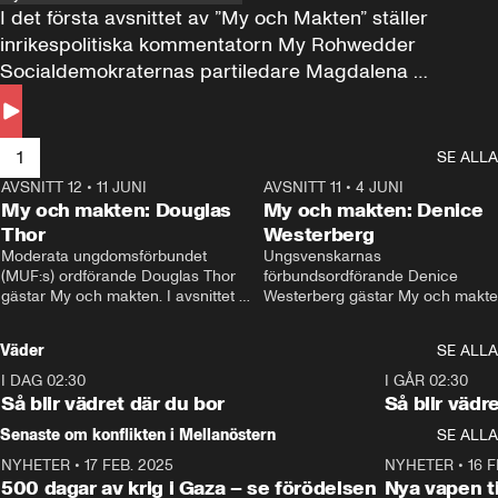
I det första avsnittet av ”My och Makten” ställer 
inrikespolitiska kommentatorn My Rohwedder 
Socialdemokraternas partiledare Magdalena 
Andersson till svars.
1
SE ALLA
AVSNITT 12
•
11 JUNI
26:27
AVSNITT 11
•
4 JUNI
2
My och makten: Douglas
My och makten: Denice
Thor
Westerberg
Moderata ungdomsförbundet 
Ungsvenskarnas 
(MUF:s) ordförande Douglas Thor 
förbundsordförande Denice 
gästar My och makten. I avsnittet 
Westerberg gästar My och makten.
diskuteras tonårsutvisningarna och 
avsnittet diskuteras migrationsfrå
hur Moderaterna ska locka väljare till 
och hur SD ska locka kvinnliga 
Väder
SE ALLA
valet i höst. 
väljare. 
I DAG 02:30
1:06
I GÅR 02:30
Så blir vädret där du bor
Så blir vädr
Senaste om konflikten i Mellanöstern
SE ALLA
NYHETER
•
17 FEB. 2025
0:45
NYHETER
•
16 F
500 dagar av krig i Gaza – se förödelsen
Nya vapen ti