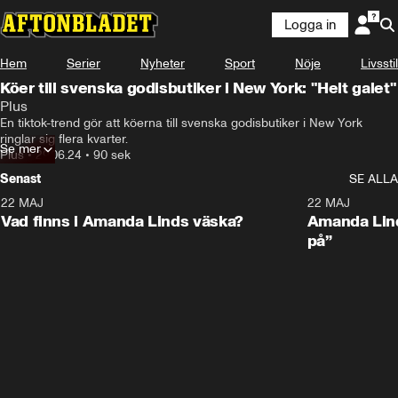
Logga in
Hem
Serier
Nyheter
Sport
Nöje
Livsstil
Köer till svenska godisbutiker i New York: "Helt galet"
Plus
En tiktok-trend gör att köerna till svenska godisbutiker i New York 
ringlar sig flera kvarter.
Se mer
Plus
•
29.06.24
•
90 sek
Senast
SE ALLA
22 MAJ
0:59
22 MAJ
Plus
Plus
Vad finns i Amanda Linds väska?
Amanda Lind
på”