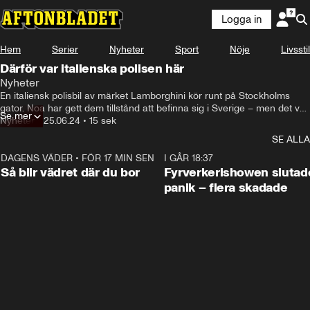
Logga in
Hem
Serier
Nyheter
Sport
Nöje
Livsstil
Därför var italienska polisen här
Nyheter
En italiensk polisbil av märket Lamborghini kör runt på Stockholms 
gator. Noa har gett dem tillstånd att befinna sig i Sverige – men det var 
Se mer
länge okänt varför de är här.
Nyheter
•
25.06.24
•
15 sek
SE ALLA
DAGENS VÄDER
•
FÖR 17 MIN SEN
1:06
I GÅR 18:37
Så blir vädret där du bor
Fyrverkerishowen slutade
panik – flera skadade