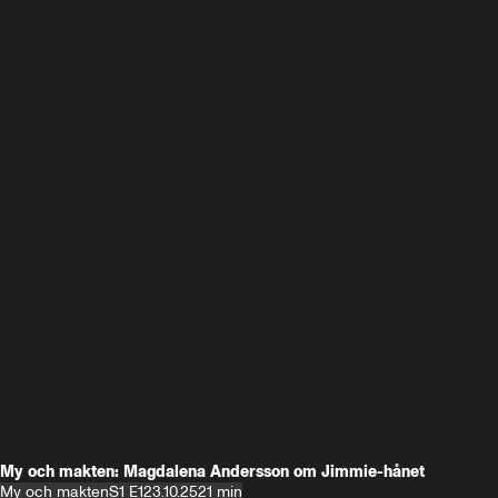
My och makten: Magdalena Andersson om Jimmie-hånet
My och makten
S1 E1
23.10.25
21 min