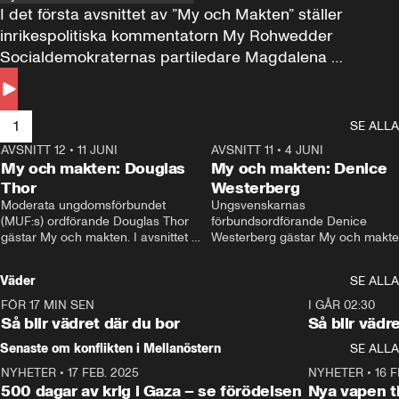
I det första avsnittet av ”My och Makten” ställer 
inrikespolitiska kommentatorn My Rohwedder 
Socialdemokraternas partiledare Magdalena 
Andersson till svars.
1
SE ALLA
AVSNITT 12
•
11 JUNI
26:27
AVSNITT 11
•
4 JUNI
2
My och makten: Douglas
My och makten: Denice
Thor
Westerberg
Moderata ungdomsförbundet 
Ungsvenskarnas 
(MUF:s) ordförande Douglas Thor 
förbundsordförande Denice 
gästar My och makten. I avsnittet 
Westerberg gästar My och makten.
diskuteras tonårsutvisningarna och 
avsnittet diskuteras migrationsfrå
hur Moderaterna ska locka väljare till 
och hur SD ska locka kvinnliga 
Väder
SE ALLA
valet i höst. 
väljare. 
FÖR 17 MIN SEN
1:06
I GÅR 02:30
Så blir vädret där du bor
Så blir vädr
Senaste om konflikten i Mellanöstern
SE ALLA
NYHETER
•
17 FEB. 2025
0:45
NYHETER
•
16 F
500 dagar av krig i Gaza – se förödelsen
Nya vapen ti