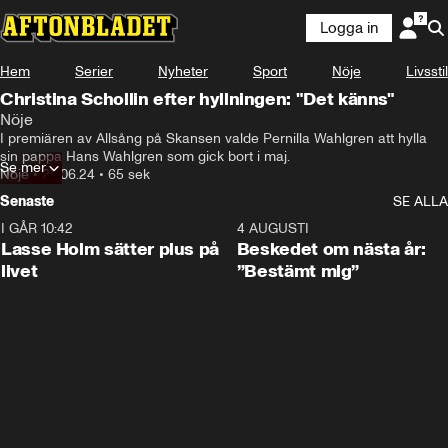
Logga in
Hem
Serier
Nyheter
Sport
Nöje
Livsstil
Christina Schollin efter hyllningen: "Det känns"
Nöje
I premiären av Allsång på Skansen valde Pernilla Wahlgren att hylla 
sin pappa Hans Wahlgren som gick bort i maj.
Se mer
Nöje
•
25.06.24
•
65 sek
Senaste
SE ALLA
I GÅR 10:42
1:04
4 AUGUSTI
Lasse Holm sätter plus på
Beskedet om nästa år:
livet
”Bestämt mig”