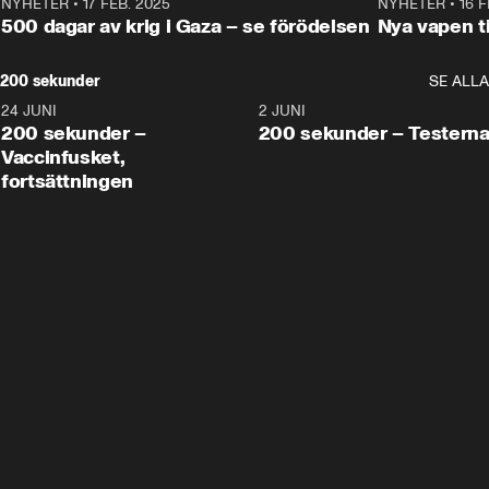
NYHETER
•
17 FEB. 2025
0:45
NYHETER
•
16 F
500 dagar av krig i Gaza – se förödelsen
Nya vapen ti
200 sekunder
SE ALLA
24 JUNI
5:00
2 JUNI
200 sekunder –
200 sekunder – Testern
Vaccinfusket,
fortsättningen