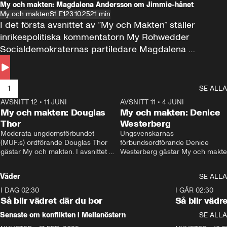
My och makten: Magdalena Andersson om Jimmie-hånet
My och makten
S1 E1
23.10.25
21 min
I det första avsnittet av ”My och Makten” ställer 
inrikespolitiska kommentatorn My Rohwedder 
Socialdemokraternas partiledare Magdalena 
Andersson till svars.
1
SE ALLA
AVSNITT 12
•
11 JUNI
26:27
AVSNITT 11
•
4 JUNI
2
My och makten: Douglas
My och makten: Denice
Thor
Westerberg
Moderata ungdomsförbundet 
Ungsvenskarnas 
(MUF:s) ordförande Douglas Thor 
förbundsordförande Denice 
gästar My och makten. I avsnittet 
Westerberg gästar My och makten.
diskuteras tonårsutvisningarna och 
avsnittet diskuteras migrationsfrå
hur Moderaterna ska locka väljare till 
och hur SD ska locka kvinnliga 
Väder
SE ALLA
valet i höst. 
väljare. 
I DAG 02:30
1:06
I GÅR 02:30
Så blir vädret där du bor
Så blir vädr
Senaste om konflikten i Mellanöstern
SE ALLA