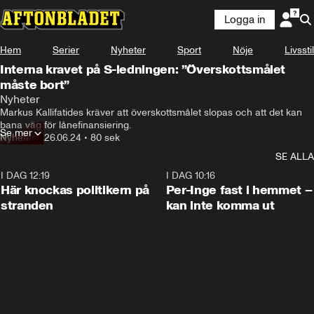
Logga in
Hem
Serier
Nyheter
Sport
Nöje
Livsstil
Interna kravet på S-ledningen: ”Överskottsmålet
måste bort”
Nyheter
Markus Kallifatides kräver att överskottsmålet slopas och att det kan 
bana väg för lånefinansiering.
Se mer
Nyheter
•
26.06.24
•
80 sek
SE ALLA
I DAG 12:19
0:45
I DAG 10:16
Här knockas politikern på
Per-Inge fast i hemmet –
stranden
kan inte komma ut