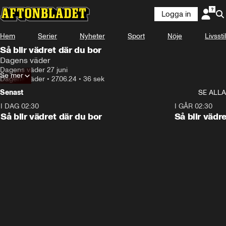
Logga in
Hem
Serier
Nyheter
Sport
Nöje
Livsstil
Så blir vädret där du bor
Dagens väder
Dagens väder 27 juni
Se mer
Dagens väder
•
27.06.24
•
36 sek
Senast
SE ALLA
I DAG 02:30
1:06
I GÅR 02:30
Så blir vädret där du bor
Så blir vädr