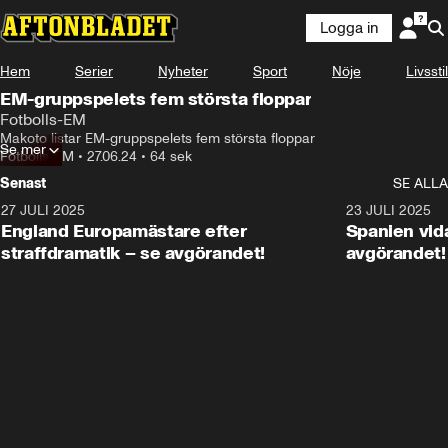
Logga in
Hem
Serier
Nyheter
Sport
Nöje
Livsstil
EM-gruppspelets fem största floppar
Fotbolls-EM
Makoto listar EM-gruppspelets fem största floppar
Se mer
Fotbolls-EM
•
27.06.24
•
64 sek
Senast
SE ALLA
27 JULI 2025
0:59
23 JULI 2025
England Europamästare efter
Spanien vida
straffdramatik – se avgörandet!
avgörandet!