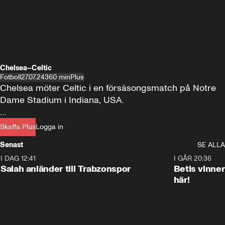
Chelsea–Celtic
Fotboll
27.07.24
360 min
Plus
Chelsea möter Celtic i en försäsongsmatch på Notre 
Dame Stadium i Indiana, USA.

Se matchen med Plus!

Skaffa Plus
Logga in
Senast
SE ALLA
Avspark 22.00.
I DAG 12:41
0:42
I GÅR 20:36
Salah anländer till Trabzonspor
Betis vinne
här!